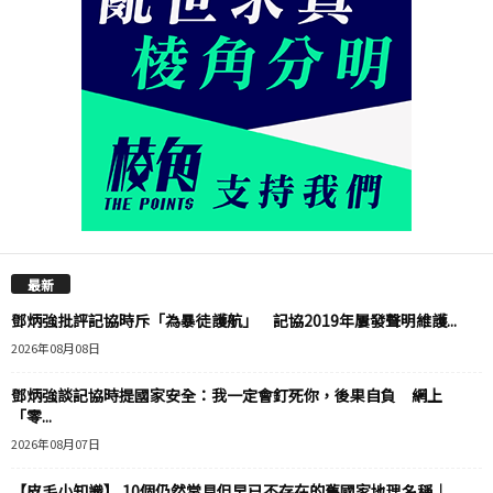
最新
鄧炳強批評記協時斥「為暴徒護航」 記協2019年屢發聲明維護...
2026年08月08日
鄧炳強談記協時提國家安全：我一定會釘死你，後果自負 網上
「零...
2026年08月07日
【皮毛小知識】 10個仍然常見但早已不存在的舊國家地理名稱｜...