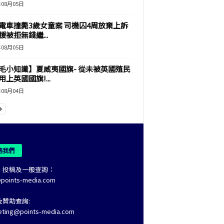
年08月05日
電車撞斃3歲女童案 司機囚4周放棄上訴
援被拒無錢繼...
年08月05日
毛小知識】夏威夷國旗- 從未被英國殖民
上英國國旗!...
年08月04日
絡我們
、投稿及一般查詢：
@points-media.com
及贊助查詢:
eting@points-media.com