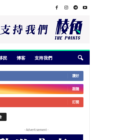
移民
博客
支持我們
讚好
跟隨
訂閱
告
- Advertisement -