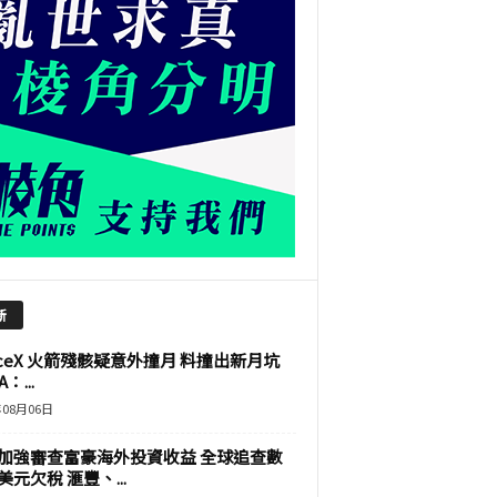
新
aceX 火箭殘骸疑意外撞月 料撞出新月坑
：...
年08月06日
加強審查富豪海外投資收益 全球追查數
美元欠稅 滙豐、...