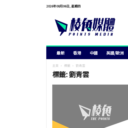
2026年08月06日, 星期四
棱
角
媒
體
最新
香港
中國
英國/歐洲
主頁
標籤
劉青雲
標籤: 劉青雲