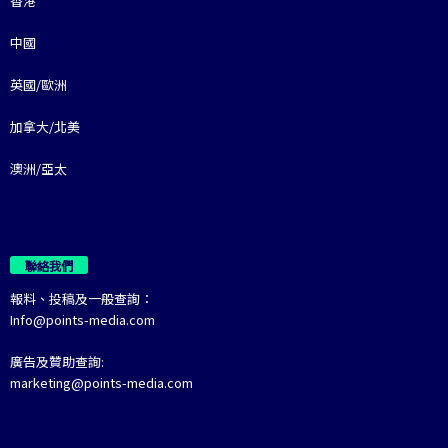
香港
中國
英國/歐洲
加拿大/北美
澳洲/亞太
聯絡我們
報料、投稿及一般查詢：
Info@points-media.com
廣告及贊助查詢:
marketing@points-media.com