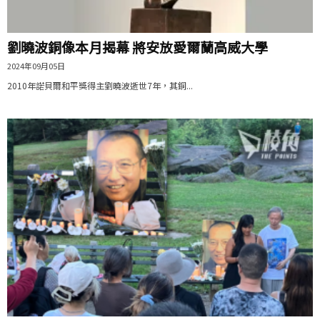
劉曉波銅像本月揭幕 將安放愛爾蘭高威大學
2024年09月05日
2010年諾貝爾和平獎得主劉曉波逝世7年，其銅...