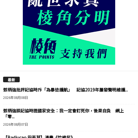
最新
鄧炳強批評記協時斥「為暴徒護航」 記協2019年屢發聲明維護...
2026年08月08日
鄧炳強談記協時提國家安全：我一定會釘死你，後果自負 網上
「零...
2026年08月07日
【Badiucao 巴丟草】漫畫《竹維尼》