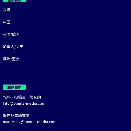
香港
中國
英國/歐洲
加拿大/北美
澳洲/亞太
聯絡我們
報料、投稿及一般查詢：
Info@points-media.com
廣告及贊助查詢:
marketing@points-media.com