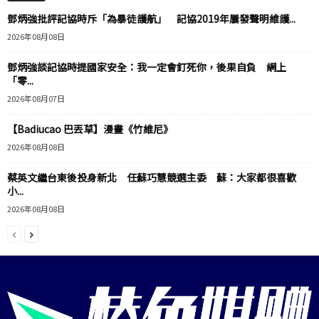
鄧炳強批評記協時斥「為暴徒護航」 記協2019年屢發聲明維護...
2026年08月08日
鄧炳強談記協時提國家安全：我一定會釘死你，後果自負 網上
「零...
2026年08月07日
【Badiucao 巴丟草】漫畫《竹維尼》
2026年08月08日
蔡英文繼台東後投身新北 任蘇巧慧競選主委 蘇：大家都很喜歡
小...
2026年08月08日