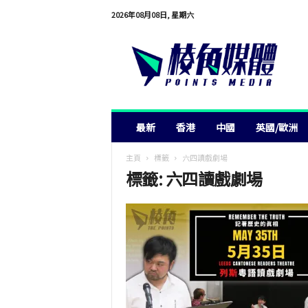
2026年08月08日, 星期六
棱
角
媒
體
最新
香港
中國
英國/歐洲
主頁
標籤
六四讀戲劇場
標籤: 六四讀戲劇場