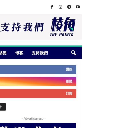
移民
博客
支持我們
讚好
跟隨
訂閱
告
- Advertisement -