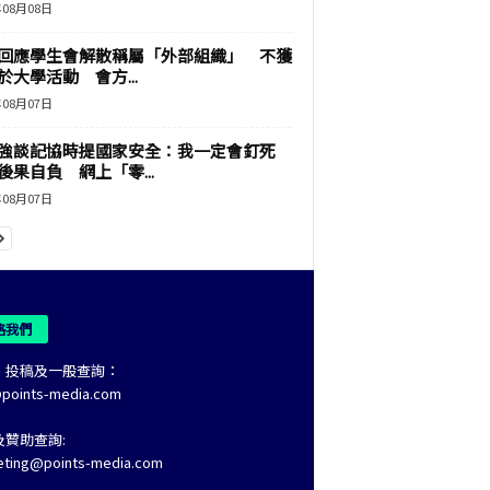
年08月08日
回應學生會解散稱屬「外部組織」 不獲
於大學活動 會方...
年08月07日
強談記協時提國家安全：我一定會釘死
後果自負 網上「零...
年08月07日
絡我們
、投稿及一般查詢：
@points-media.com
及贊助查詢:
eting@points-media.com