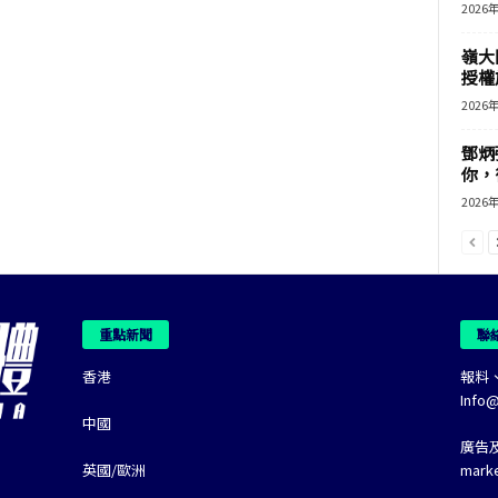
2026
嶺大
授權
2026
鄧炳
你，
2026
重點新聞
聯
香港
報料
Info
中國
廣告
英國/歐洲
mark