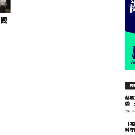
場觀
最
蔡英
委 
2026
【馮
料守