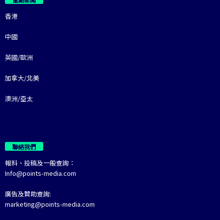
香港
中國
英國/歐洲
加拿大/北美
澳洲/亞太
聯絡我們
報料、投稿及一般查詢：
Info@points-media.com
廣告及贊助查詢:
marketing@points-media.com