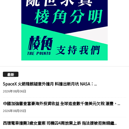
最新
SpaceX 火箭殘骸疑意外撞月 料撞出新月坑 NASA：...
2026年08月06日
中國加強審查富豪海外投資收益 全球追查數千億美元欠稅 滙豐、...
2026年08月05日
西環電車撞斃3歲女童案 司機囚4周放棄上訴 指法援被拒無錢繼...