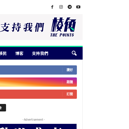
移民
博客
支持我們
讚好
跟隨
訂閱
告
- Advertisement -