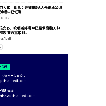
47人案｜消息：未被起訴8人先後獲發還
涂謹申已低調...
年08月06日
倍安心」吹哨者鄭曦琳已踢保 獲警方無
釋放 據悉重案組...
年08月06日
絡我們
、投稿及一般查詢：
@points-media.com
及贊助查詢:
eting@points-media.com