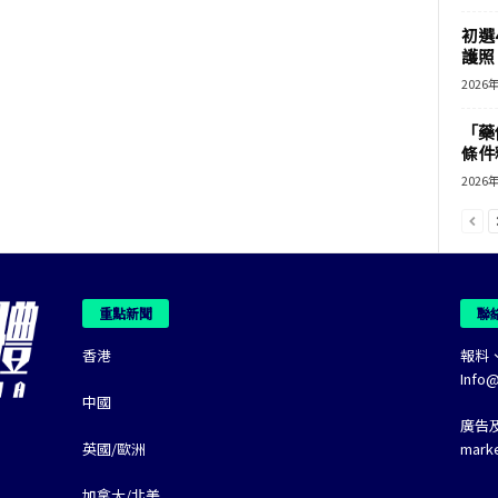
初選
護照 
2026
「藥
條件
2026
重點新聞
聯
香港
報料
Info
中國
廣告
英國/歐洲
mark
加拿大/北美