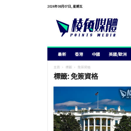
2026年08月07日, 星期五
棱
角
媒
體
最新
香港
中國
英國/歐洲
主頁
標籤
免簽資格
標籤: 免簽資格