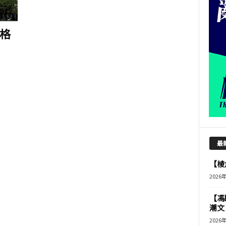
格
最
【棱角
2026
【馮
潮文
2026