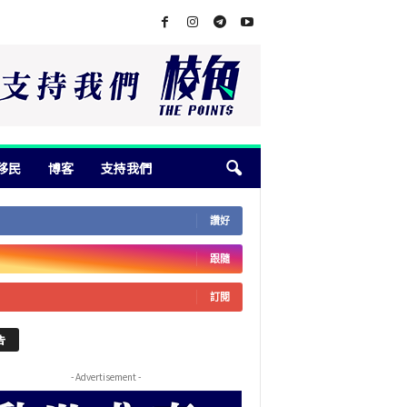
移民
博客
支持我們
讚好
跟隨
訂閱
告
- Advertisement -