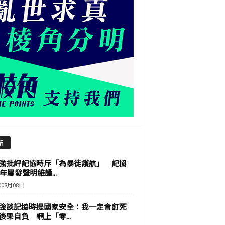
新
強批評記協時斥「為暴徒護航」 記協
9年屢發聲明維護...
年08月08日
強談記協時提國家安全：我一定會釘死
後果自負 網上「零...