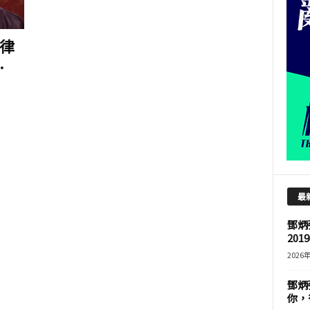
律
.
最
鄧炳
201
2026
鄧炳
你，