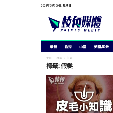
2026年08月09日, 星期日
棱
角
媒
體
最新
香港
中國
英國/歐洲
主頁
標籤
假髮
標籤: 假髮