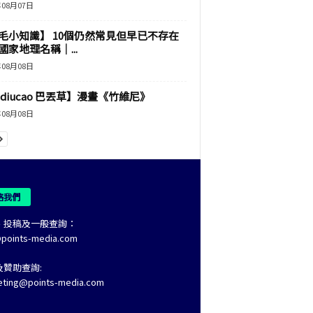
年08月07日
毛小知識】 10個仍然常見但早已不存在
國家地理名稱｜...
年08月08日
adiucao 巴丟草】漫畫《竹維尼》
年08月08日
絡我們
、投稿及一般查詢：
@points-media.com
及贊助查詢:
eting@points-media.com