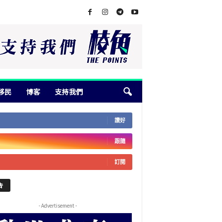
移民
博客
支持我們
讚好
跟隨
訂閱
告
- Advertisement -