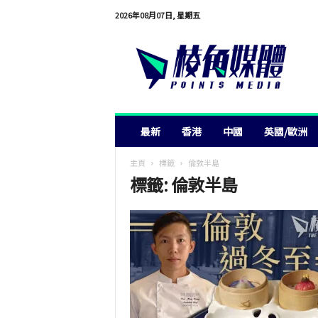
2026年08月07日, 星期五
棱
角
媒
體
最新
香港
中國
英國/歐洲
主頁
標籤
倫敦半島
標籤: 倫敦半島