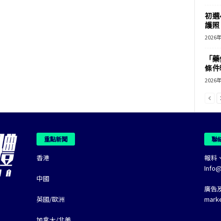
初選
護照 
2026
「藥
條件
2026
重點新聞
聯
香港
報料
Info
中國
廣告
英國/歐洲
mark
加拿大/北美