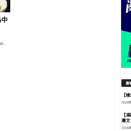
島中
..
最
【棱角
2026
【馮
潮文
2026