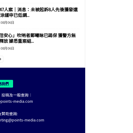
47人案｜消息：未被起訴8人先後獲發還
涂謹申已低調...
年08月06日
倍安心」吹哨者鄭曦琳已踢保 獲警方無
釋放 據悉重案組...
年08月06日
絡我們
、投稿及一般查詢：
@points-media.com
及贊助查詢:
eting@points-media.com