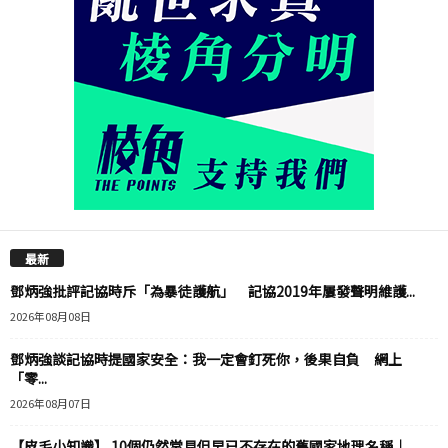
最新
鄧炳強批評記協時斥「為暴徒護航」 記協2019年屢發聲明維護...
2026年08月08日
鄧炳強談記協時提國家安全：我一定會釘死你，後果自負 網上
「零...
2026年08月07日
【皮毛小知識】 10個仍然常見但早已不存在的舊國家地理名稱｜...