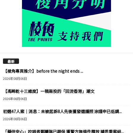
最新
【棱角專頁推介】before the night ends ...
2026年08月06日
【馮睎乾十三維度】一稿兩投的「回流香港」潮文
2026年08月06日
初選47人案｜消息：未被起訴8人先後獲發還護照 涂謹申已低調...
2026年08月06日
「藥倍安心」吹哨者鄭曦琳已踢保 獲警方無條件釋放 據悉重案組...