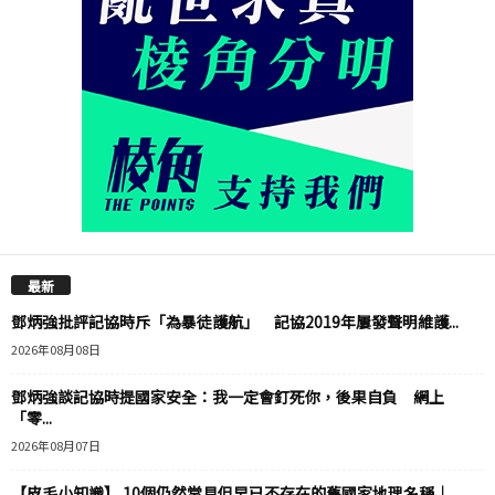
最新
鄧炳強批評記協時斥「為暴徒護航」 記協2019年屢發聲明維護...
2026年08月08日
鄧炳強談記協時提國家安全：我一定會釘死你，後果自負 網上
「零...
2026年08月07日
【皮毛小知識】 10個仍然常見但早已不存在的舊國家地理名稱｜...