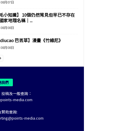
年08月07日
毛小知識】 10個仍然常見但早已不存在
國家地理名稱｜...
年08月08日
adiucao 巴丟草】漫畫《竹維尼》
年08月08日
絡我們
、投稿及一般查詢：
@points-media.com
及贊助查詢:
eting@points-media.com