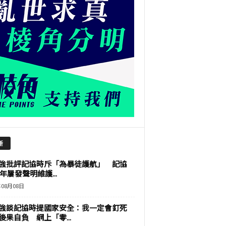
新
強批評記協時斥「為暴徒護航」 記協
9年屢發聲明維護...
年08月08日
強談記協時提國家安全：我一定會釘死
後果自負 網上「零...