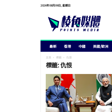
2026年08月09日, 星期日
棱
角
媒
體
最新
香港
中國
英國/歐洲
主頁
標籤
仇恨
標籤: 仇恨