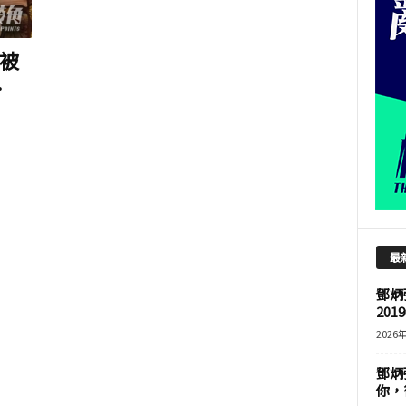
被
.
最
鄧炳
201
2026
鄧炳
你，