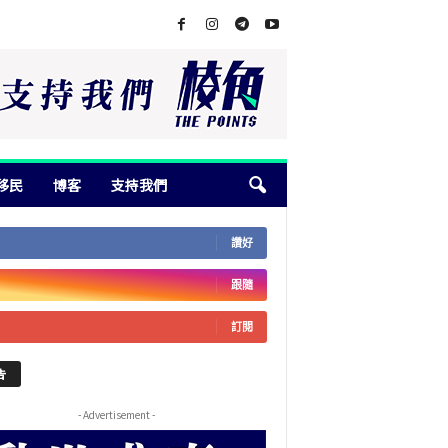
移民
博客
支持我們
讚好
跟隨
訂閱
告
- Advertisement -