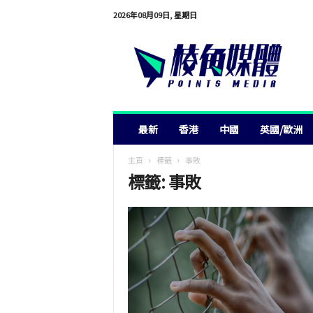
2026年08月09日, 星期日
棱
角
媒
體
最新
香港
中國
英國/歐洲
主頁
標籤
事敗
標籤: 事敗