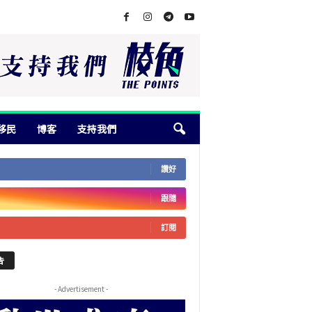
移民
博客
支持我們
讚好
跟隨
訂閱
告
- Advertisement -