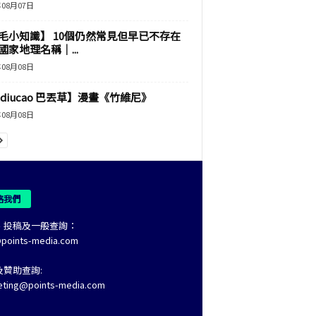
年08月07日
毛小知識】 10個仍然常見但早已不存在
國家地理名稱｜...
年08月08日
adiucao 巴丟草】漫畫《竹維尼》
年08月08日
絡我們
、投稿及一般查詢：
@points-media.com
及贊助查詢:
eting@points-media.com