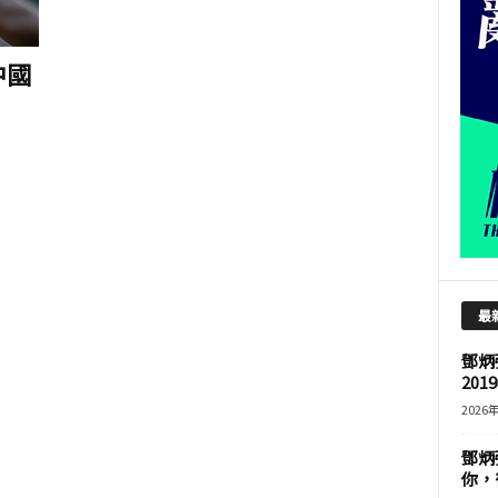
中國
最
鄧炳
201
2026
鄧炳
你，