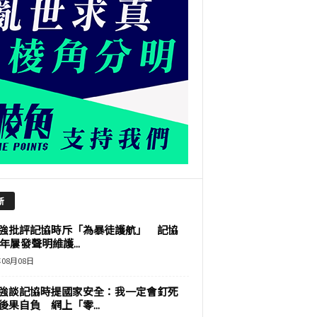
新
強批評記協時斥「為暴徒護航」 記協
9年屢發聲明維護...
年08月08日
強談記協時提國家安全：我一定會釘死
後果自負 網上「零...