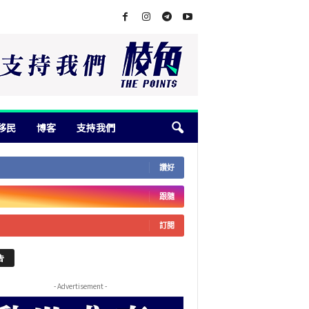
移民
博客
支持我們
讚好
跟隨
訂閱
告
- Advertisement -