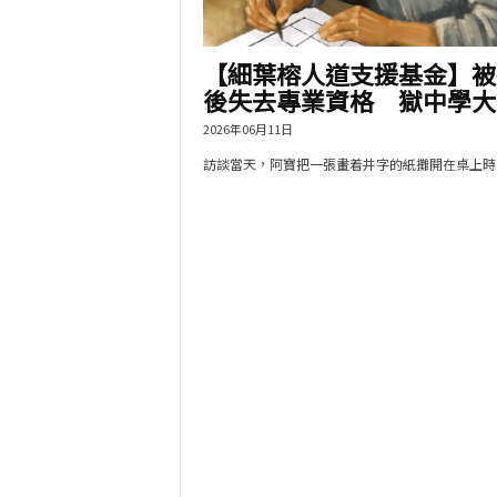
【細葉榕人道支援基金】被
後失去專業資格 獄中學大.
2026年06月11日
訪談當天，阿寶把一張畫着井字的紙攤開在桌上時，.