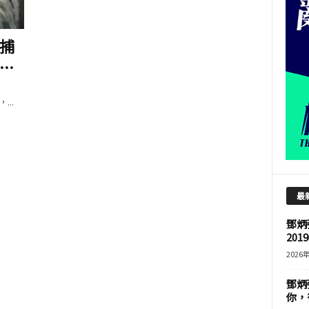
捕
..
..
最
鄧炳
201
2026
鄧炳
你，