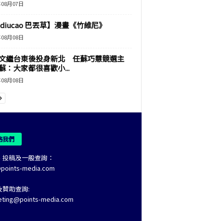
年08月07日
adiucao 巴丟草】漫畫《竹維尼》
年08月08日
文繼台東後投身新北 任蘇巧慧競選主
蘇：大家都很喜歡小...
年08月08日
絡我們
、投稿及一般查詢：
@points-media.com
及贊助查詢:
eting@points-media.com