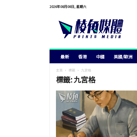
2026年08月08日, 星期六
棱
角
媒
體
最新
香港
中國
英國/歐洲
主頁
標籤
九宮格
標籤: 九宮格