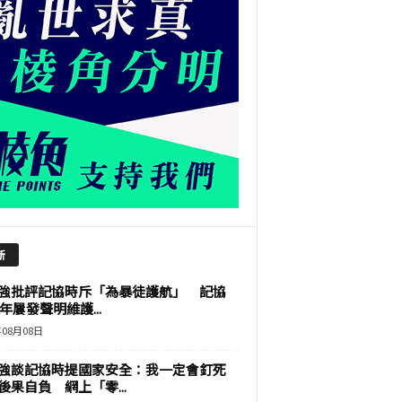
新
強批評記協時斥「為暴徒護航」 記協
9年屢發聲明維護...
年08月08日
強談記協時提國家安全：我一定會釘死
後果自負 網上「零...