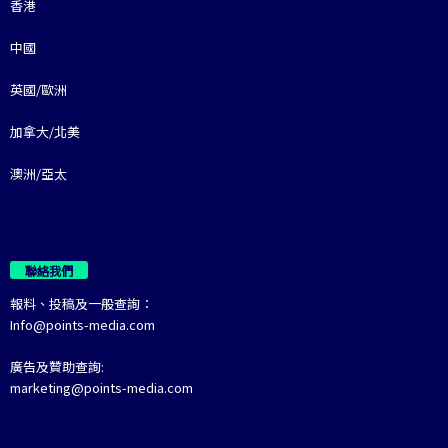
香港
中國
英國/歐洲
加拿大/北美
澳洲/亞太
聯絡我們
報料、投稿及一般查詢：
Info@points-media.com
廣告及贊助查詢:
marketing@points-media.com