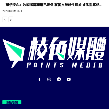
「藥倍安心」吹哨者鄭曦琳已踢保 獲警方無條件釋放 據悉重案組...
2026年08月06日
重點新聞