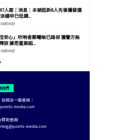
47人案｜消息：未被起訴8人先後獲發還
涂謹申已低調...
年08月06日
倍安心」吹哨者鄭曦琳已踢保 獲警方無
釋放 據悉重案組...
年08月06日
絡我們
、投稿及一般查詢：
@points-media.com
及贊助查詢:
eting@points-media.com