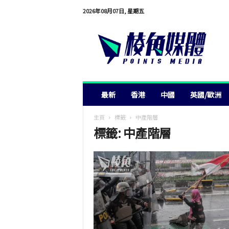
2026年08月07日, 星期五
棱
角
媒
體
最新
香港
中國
英國/歐洲
主頁
標籤
中產階層
標籤: 中產階層