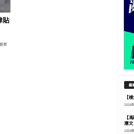
津貼
民眾
最
【棱角
2026
【馮
潮文
2026