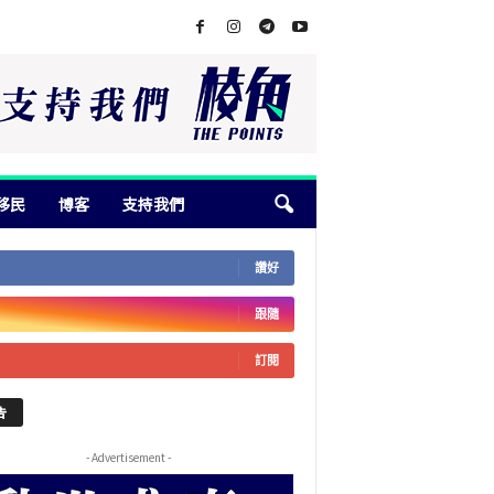
移民
博客
支持我們
讚好
跟隨
訂閱
告
- Advertisement -