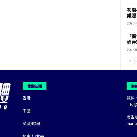
初選
護照 
2026
「藥
條件
2026
重點新聞
聯
香港
報料
Info
中國
廣告
英國/歐洲
mark
加拿大/北美