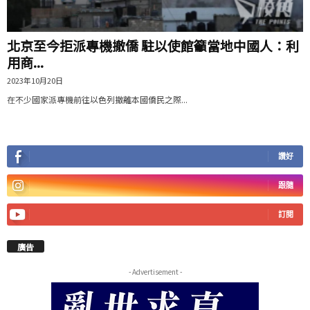
北京至今拒派專機撤僑 駐以使館籲當地中國人：利
用商...
2023年10月20日
在不少國家派專機前往以色列撤離本國僑民之際...
讚好
跟隨
訂閱
廣告
- Advertisement -