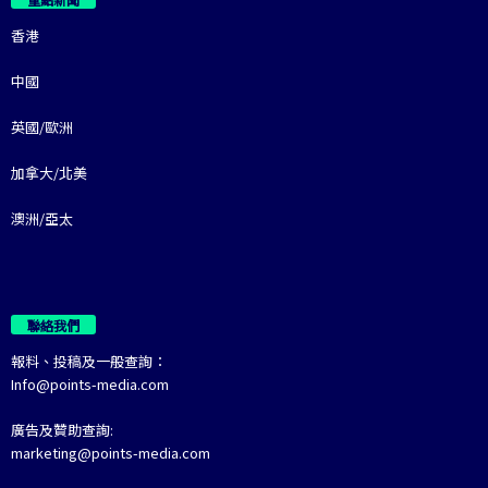
香港
中國
英國/歐洲
加拿大/北美
澳洲/亞太
聯絡我們
報料、投稿及一般查詢：
Info@points-media.com
廣告及贊助查詢:
marketing@points-media.com