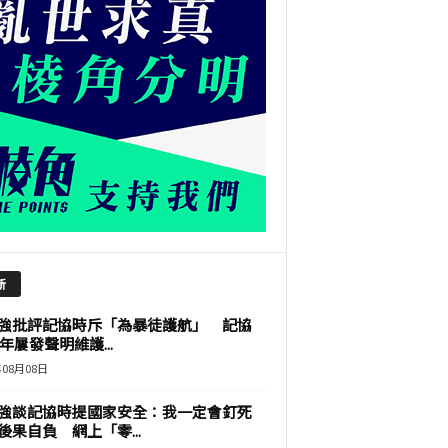
新
強批評記協時斥「為暴徒護航」 記協
9年屢發聲明維護...
年08月08日
強談記協時提國家安全：我一定會釘死
後果自負 網上「零...