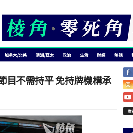
加拿大/北美
澳洲/亞太
政治
生活
財經
熱話
節目不需持平 免持牌機構承
廣