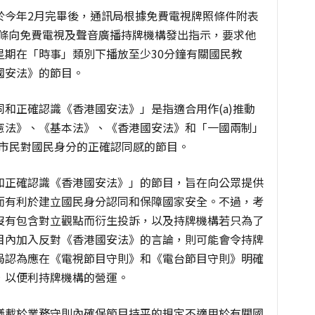
於今年2月完畢後，通訊局根據免費電視牌照條件附表
.1條向免費電視及聲音廣播持牌機構發出指示，要求他
星期在「時事」類別下播放至少30分鐘有關國民教
國安法》的節目。
和正確認識《香港國安法》」是指適合用作(a)推動
憲法》、《基本法》、《香港國安法》和「一國兩制」
養市民對國民身分的正確認同感的節目。
和正確認識《香港國安法》」的節目，旨在向公眾提供
而有利於建立國民身分認同和保障國家安全。不過，考
沒有包含對立觀點而衍生投訴，以及持牌機構若只為了
目內加入反對《香港國安法》的言論，則可能會令持牌
局認為應在《電視節目守則》和《電台節目守則》明確
，以便利持牌機構的營運。
議載於業務守則內確保節目持平的規定不適用於有關國