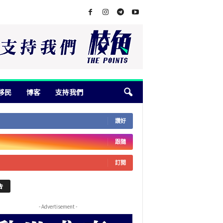
移民
博客
支持我們
讚好
跟隨
訂閱
告
- Advertisement -