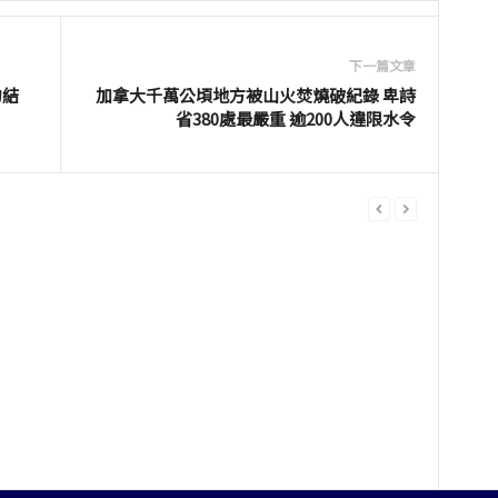
下一篇文章
勾結
加拿大千萬公頃地方被山火焚燒破紀錄 卑詩
省380處最嚴重 逾200人違限水令