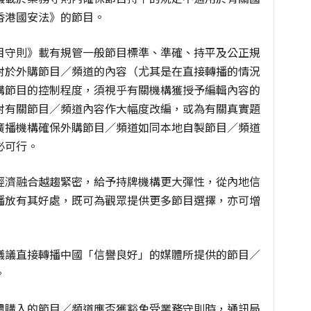
香港國安法》的節目。
目守則》載有規管一般節目標準、準確、持平及公正規
對於外購節目／頻道的內容（尤其是在直接轉播的情況
購節目的控制程度，須視乎有關機構獲授予編輯內容的
對有關節目／頻道內容作大幅度改編，或為有關真實題
廣播機構確保外購節目／頻道如同本地自製節目／頻道
必可行。
經濟融合越趨緊密，給予持牌機構更大彈性，從內地信
播放有其好處，既可為觀眾提供更多節目選擇，亦可增
議議直接轉播中國「信譽良好」的媒體所提供的節目／
。
體購入的節目／頻道應否獲豁免受業務守則時，通訊局