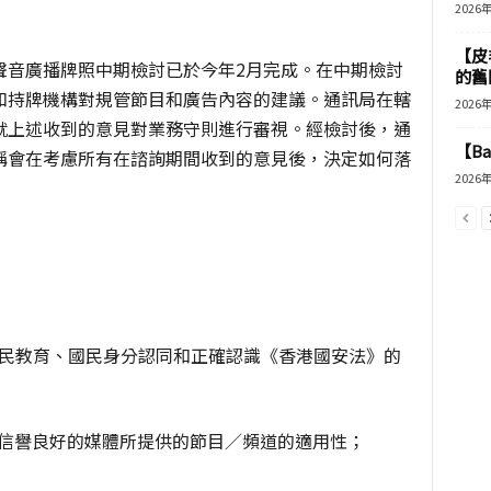
2026
【皮
聲音廣播牌照中期檢討已於今年2月完成。在中期檢討
的舊
和持牌機構對規管節目和廣告內容的建議。通訊局在轄
2026
就上述收到的意見對業務守則進行審視。經檢討後，通
【B
稱會在考慮所有在諮詢期間收到的意見後，決定如何落
2026
國民教育、國民身分認同和正確認識《香港國安法》的
地信譽良好的媒體所提供的節目／頻道的適用性；