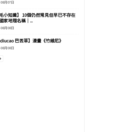
年08月07日
毛小知識】 10個仍然常見但早已不存在
國家地理名稱｜...
年08月08日
adiucao 巴丟草】漫畫《竹維尼》
年08月08日