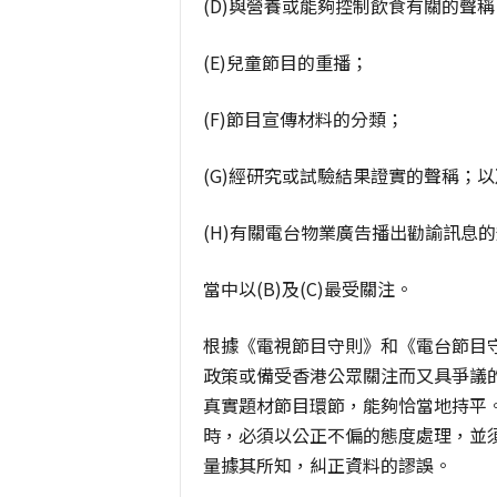
(D)與營養或能夠控制飲食有關的聲稱
(E)兒童節目的重播；
(F)節目宣傳材料的分類；
(G)經研究或試驗結果證實的聲稱；以
(H)有關電台物業廣告播出勸諭訊息
當中以(B)及(C)最受關注。
根據《電視節目守則》和《電台節目
政策或備受香港公眾關注而又具爭議
真實題材節目環節，能夠恰當地持平
時，必須以公正不偏的態度處理，並
量據其所知，糾正資料的謬誤。