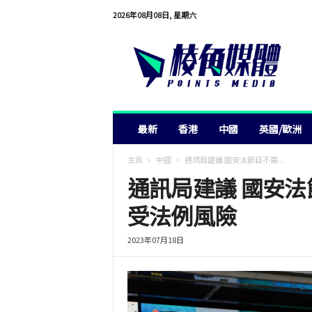
2026年08月08日, 星期六
棱
角
媒
體
最新
香港
中國
英國/歐洲
主頁
中國
通訊局建議 國安法節目不需...
通訊局建議 國安法
受法例風險
2023年07月18日