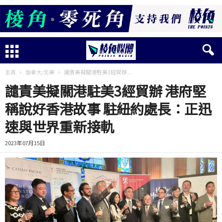
主頁
加拿大/北美
譴責美擬關港駐美3經貿辦 ...
譴責美擬關港駐美3經貿辦 港府堅
稱說好香港故事 駐紐約處長：正迅
速與世界重新接軌
2023年07月15日