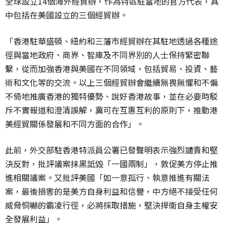
全球設立14個海外經貿辦，作為特區駐當地的官方代表，其
中包括在美國設立的三個經貿辦。
「香港駐華盛頓、紐約和三藩市經貿辦在其駐地透過各種途
徑與當地政府、商界、智庫及不同界別的人士保持緊密聯
繫，從而加強香港與美國在不同領域，包括貿易、投資、藝
術和文化等的交流。以上三個經貿辦會繼續無畏無懼和不偏
不倚地推廣香港的獨特優勢、說好香港故事，並在必要時駁
斥不實報道和澄清誤解，冀可在互惠互利的原則下，推動港
美經貿關係發展和不同方面的合作」。
此前，外交部駐香港特派員公署已發聲明表示強烈譴責和堅
決反對，批評議案抹黑詆毀「一國兩制」，敦促美方停止推
進相關議案。又批評美國「如一意孤行、執意推進有關法
案，最後損害的是美方自身利益和信譽，中方絕不接受任何
威脅恫嚇的霸凌行徑，必將採取措施，堅決捍衛自身主權安
全發展利益」。