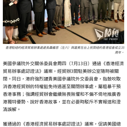
香港駐紐約經濟貿易辦事處處長聶繼恩（左六）與嘉賓在台上祝賀紐約香港協會成立35
周年。
美國參議院外交關係委員會周四（7月13日）通過《香港經濟
貿易辦事處認證法》議案，經貿辦3間駐美辦公室隨時被關
閉。同日，港府強烈譴責美國參議院外交委員會，指鼓吹取
消香港經貿辦的特權豁免待遇甚至關閉辦事處，屬粗暴干預
香港事務；強調經貿辦會繼續無畏無懼和不偏不倚地推廣香
港獨特優勢、說好香港故事，並在必要時駁斥不實報道和澄
清誤解。
獲通過的《香港經濟貿易辦事處認證法》議案，促請美國總