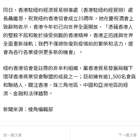
同日，香港駐紐約經濟貿易辦事處（香港駐紐約經貿辦）處
長聶繼恩，祝賀紐約香港協會成立35周年。她在慶祝酒會上
致辭時表示，香港今年初已向世界全面開放，「憑藉香港人
的堅毅不屈和敢於接受挑戰的香港精神，香港正迅速與世界
全面重新接軌；我們不僅將恢復到疫情前的繁榮和活力，還
會為各行各業提供更多新的機會」。
紐約香港協會是註冊的非牟利組織，屬香港貿易發展局轄下
環球香港商業協會聯盟的成員之一；目前擁有逾1,500名會員
和聯絡人，關注香港、珠三角地區、中國和亞洲地區的經
濟、金融和法律趨勢。
新聞來源：棱角編輯部
前一篇文章
下一篇文章