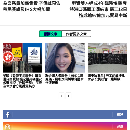
為公務員加薪集資 辛偉誠預告
勞資雙方達成4年臨時協議 卑
移民簽證及IHS大幅加價
詩港口碼頭工潮結束 罷工13日
造成逾97億加元貿易中斷
相關文章
作者更多文章
英國《香港半年報告》續指
聯合國人權報告｜HKDC 郭
國安法五年 | 勞工組織掙扎
港自由受挫 提宏福苑稱國安
鳳儀、劉珈汶因與聯合國合
求存 公民社會一起解散
公署指控「外國干預」 港府
作遭報復
及立法會分別譴責英方
讚好
跟隨