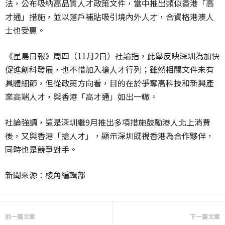
法，公布吸納高品質人才政策文件，當中推出類似香港「高
才通」措施，並以落戶補貼吸引境內外人才，合資格港澳人
士也受惠。
《星島日報》周四（11月2日）社論指，此舉反映深圳為加快
促進創科發展，也不惜加入搶人才行列；雖然相關文件未有
具體細節，但從政策方向看，目的在於爭奪高科技和新興產
業高端人才，與香港「高才通」如出一轍。
社論強調，這是深圳繼9月推出多項措施鼓勵港人北上消費
後，又與香港「搶人才」，顯示深圳既視香港為合作夥伴，
同時也是競爭對手。
新聞來源：棱角編輯部
前一篇文章
下一篇文章