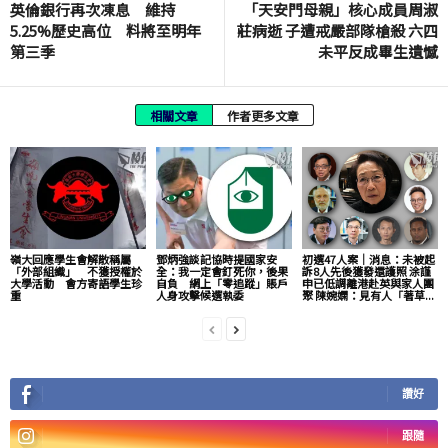
英倫銀行再次凍息 維持
「天安門母親」核心成員周淑
5.25%歷史高位 料將至明年
莊病逝 子遭戒嚴部隊槍殺 六四
第三季
未平反成畢生遺憾
相關文章
作者更多文章
嶺大回應學生會解散稱屬
鄧炳強談記協時提國家安
初選47人案｜消息：未被起
「外部組織」 不獲授權於
全：我一定會釘死你，後果
訴8人先後獲發還護照 涂謹
大學活動 會方寄語學生珍
自負 網上「零追蹤」賬戶
申已低調離港赴英與家人團
重
人身攻擊候選執委
聚 陳婉嫻：見有人「著草...
讚好
跟隨