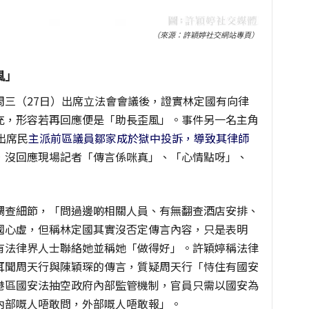
（來源：許穎婷社交網站專頁）
風」
周三（27日）出席立法會會議後，證實林定國有向律
充，形容若再回應便是「助長歪風」。事件另一名主角
出席民
主派前區議員鄒家成於獄中投訴，導致其律師
，沒回應現場記者「傳言係咪真」、「心情點呀」、
調查細節，「問過邊啲相關人員、有無翻查酒店安排、
國心虛，但稱林定國其實沒否定傳言內容，只是表明
有法律界人士聯絡她並稱她「做得好」。許穎婷稱法律
耳聞周天行與陳穎琛的傳言，質疑周天行「恃住有國安
港區國安法抽空政府內部監管機制，官員只需以國安為
內部嘅人唔敢問，外部嘅人唔敢報」。