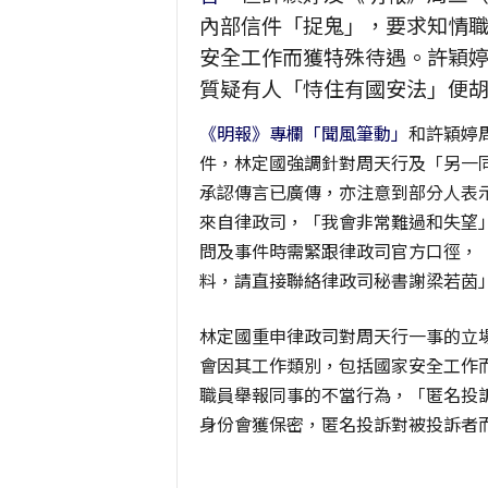
內部信件「捉鬼」，要求知情
安全工作而獲特殊待遇。許穎
質疑有人「恃住有國安法」便
《明報》專欄「聞風筆動」
和許穎婷
件，林定國強調針對周天行及「另一同事」
承認傳言已廣傳，亦注意到部分人表
來自律政司，「我會非常難過和失望
問及事件時需緊跟律政司官方口徑，
料，請直接聯絡律政司秘書謝梁若茵
林定國重申律政司對周天行一事的立
會因其工作類別，包括國家安全工作
職員舉報同事的不當行為，「匿名投
身份會獲保密，匿名投訴對被投訴者