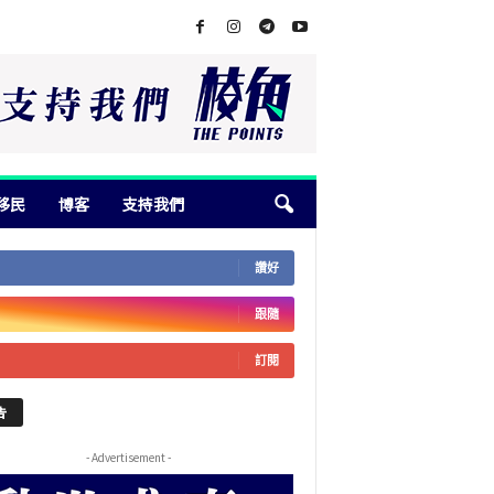
移民
博客
支持我們
讚好
跟隨
訂閱
告
- Advertisement -