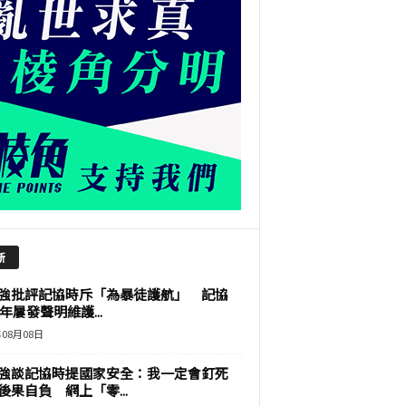
新
強批評記協時斥「為暴徒護航」 記協
9年屢發聲明維護...
年08月08日
強談記協時提國家安全：我一定會釘死
後果自負 網上「零...