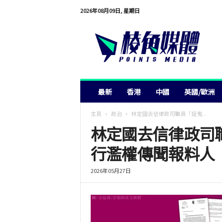
2026年08月09日, 星期日
棱
角
媒
體
最新
香港
中國
英國/歐洲
主頁
政治
林定國去信律政司職員「捉鬼...
林定國去信律政司
行濫權傳聞報料人
2026年05月27日