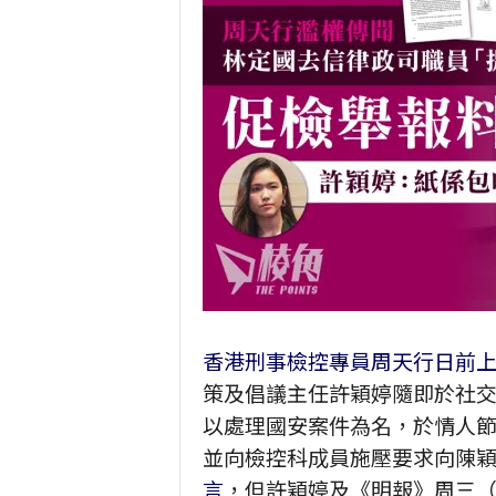
香港刑事檢控專員周天行日前
策及倡議主任許穎婷隨即於社
以處理國安案件為名，於情人
並向檢控科成員施壓要求向陳
言
，但許穎婷及《明報》周三（