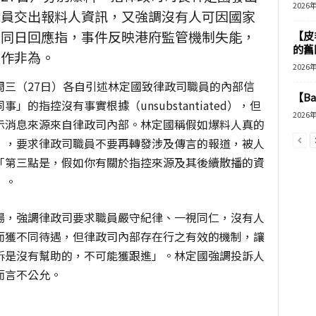
2026
職員交出報料人資訊，又強調沒有人可因國家
婷同日回應指，事件反映港府監管機制失能，
【皮
的舊
胡作非為。
2026
周三（27日）各自引述林定國致律政司職員的內部信
【B
的指控沒有事實根據（unsubstantiated），但
2026
示消息來源來自律政司內部。林定國稱假如爆料人真的
」，要求律政司職員不要再轉發涉及傳言的報道，被人
「第三點是，假如你有關於指控來源及其後續散播的資
」。
場，強調律政司要求職員嚴守紀律、一視同仁，沒有人
而獲不同待遇，但律政司內部存在行之有效的機制，讓
訴是沒有幫助的，不可能獲跟進」。林定國強調投訴人
而言不公允。