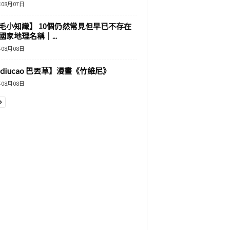
年08月07日
毛小知識】 10個仍然常見但早已不存在
國家地理名稱｜...
年08月08日
adiucao 巴丟草】漫畫《竹維尼》
年08月08日