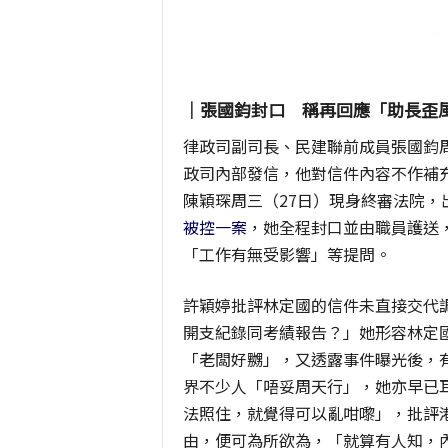
｜張國鈞封口 稱再回應「助長歪
律政司副司長、民建聯前成員張國鈞
政司內部發信，他對信件內容不作補
陳穎琛周三（27日）現身終審法院，
被控一案
，她全程封口並由職員護送
「工作有無受影響」等提問。
許穎婷批評林定國的信件未直接交代
開支紀錄同考績報告？」她形容林定
「老闆好嬲」，又透露事件曝光後，
界不少人「唔妥周天行」，她亦早已
法照住，就覺得可以亂咁嚟」，批評
由，便可為所欲為，「就算有人知，