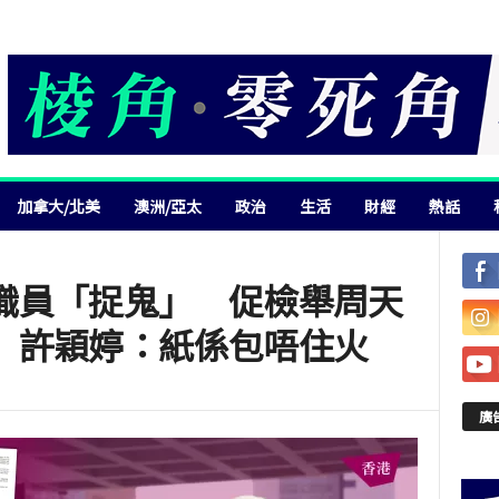
加拿大/北美
澳洲/亞太
政治
生活
財經
熱話
職員「捉鬼」 促檢舉周天
 許穎婷：紙係包唔住火
廣