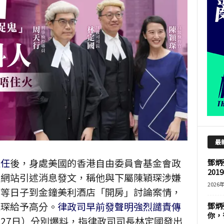
最
上任
後，身處美國的香港自由委員會基金會政
鄧炳
201
交網站引述消息發文，稱他與下屬陳穎琛涉嫌
2026
節等日子到金鐘美利酒店「開房」討論案情，
穎琛給予高分。
律政司早前發聲明強烈譴責傳
鄧炳
你，
27日）分別爆料，指律政司司長林定國發出