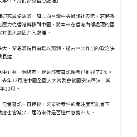
大案件，我們都有信心處理」。
律研究員黎恩灝，周二向台灣中央通訊社表示，若將香
治壓力從香港轉移到中國，將本來在香港內部處理的國
家有更大誘因介入處理。
多大，黎恩灝指目前難以預測，過去中共作出的政治決
很長遠。
送中」有一個線索，就是該案審訊時間已推遲了3次。
，去年12月底中國全國人大常委會就國安法釋法，其
年12月。
，但當審訊一再押後，公眾對案件的關注度可能會下
效應也會減少，屆時案件是否送中意義不大。