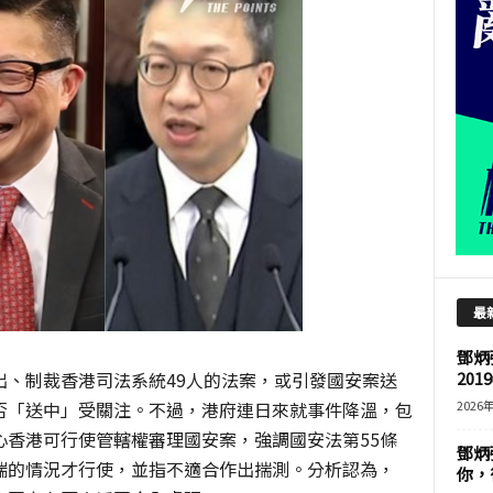
最
鄧炳
出、制裁香港司法系統49人的法案，或引發國安案送
201
否「送中」受關注。不過，港府連日來就事件降溫，包
2026
心香港可行使管轄權審理國安案，強調國安法第55條
鄧炳
端的情況才行使，並指不適合作出揣測。分析認為，
你，