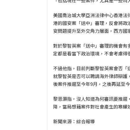
「包括現在一些案件，尤其是一些特
美國喬治城大學亞洲法律中心香港法
港的國安案「送中」審理，反會將政
安問題提升至外交角力層面，西方國
對於黎智英案「送中」審理的機會有
定都是看當下政治環境，不會考慮得
不過他指，目前判斷黎智英案會否「
就黎智英是否可以聘請海外律師辯護
後案件推遲至今年9月，之後再延至今
黎恩灝指，沒人知道為何審訊要推遲
降，當局想藉案件對社會產生的寒蟬
新聞來源：綜合報導