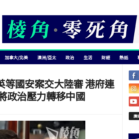
加拿大/北美
澳洲/亞太
政治
生活
財經
熱話
英等國安案交大陸審 港府連
憂將政治壓力轉移中國
廣