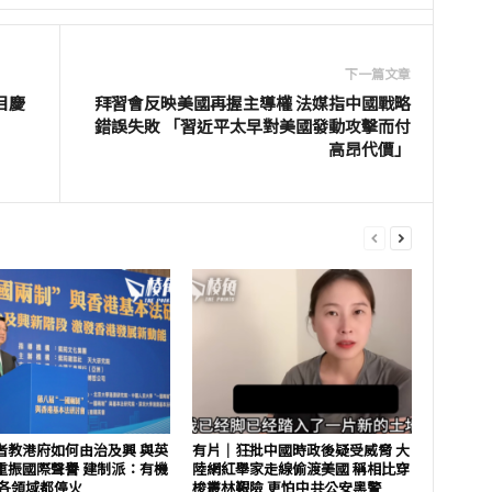
下一篇文章
目慶
拜習會反映美國再握主導權 法媒指中國戰略
錯誤失敗 「習近平太早對美國發動攻擊而付
高昂代價」
者教港府如何由治及興 與英
有片│狂批中國時政後疑受威脅 大
重振國際聲譽 建制派：有機
陸網紅舉家走線偷渡美國 稱相比穿
 各領域都停火
梭叢林艱險 更怕中共公安黑警