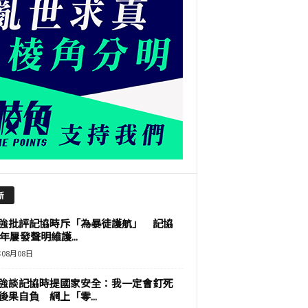
新
強批評記協時斥「為暴徒護航」 記協
9年屢發聲明維護...
年08月08日
強談記協時提國家安全：我一定會釘死
後果自負 網上「零...