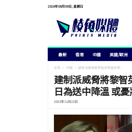
2026年08月09日, 星期日
棱
角
媒
體
最新
香港
中國
英國/歐洲
主頁
中國
建制派威脅將黎智英等國安案...
建制派威脅將黎智
日為送中降溫 或
2023年11月22日