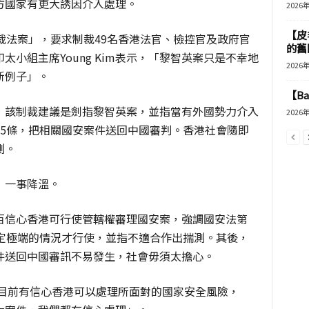
方國家有更大誘因介入處理。
2026
【皮
裁法案」，要求制裁49名香港法官、檢控官及政府官
的舊
小組主席Young Kim表示，「黎智英案只是不幸地
2026
新例子」。
【B
，該制裁建議是劍指黎智英案，並指當有外國勢力介入
2026
55條，把相關國安案件送回中國審判。香港社會隨即
測。
」一事降溫。
百信心香港可行使管轄權審理國安案，強調國安法第
特定極端的情況才行使，並指不適合作出揣測。其後，
件送回中國審訊不易發生，社會毋須太擔心。
，目前有信心香港可以處理所面對的國家安全風險，