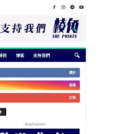
移民
博客
支持我們
讚好
跟隨
訂閱
告
- Advertisement -