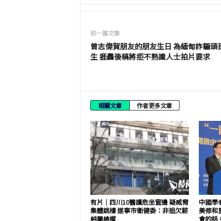
前一篇文章
曾志偉賀朋友的朋友生日 為緬甸詐騙頭
生 捱轟後稱將拒不熟識人士拍片要求
相關文章
作者更多文章
有片│四川10醫護危坐窗邊 疑威脅
中國學
集體跳樓 遂寧市衛健委：非追欠薪
美修和
純屬維權
會的話