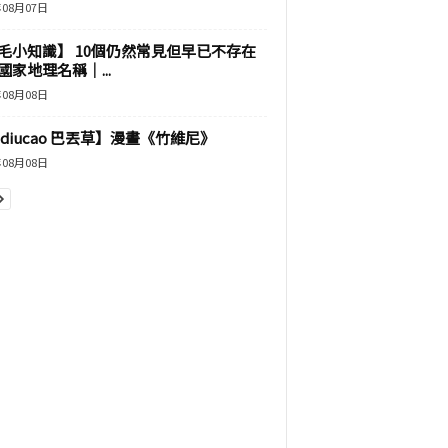
年08月07日
毛小知識】 10個仍然常見但早已不存在
國家地理名稱｜...
年08月08日
adiucao 巴丟草】漫畫《竹維尼》
年08月08日