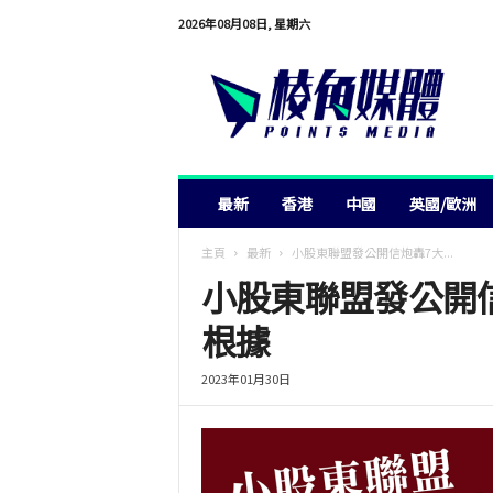
2026年08月08日, 星期六
棱
角
媒
體
最新
香港
中國
英國/歐洲
主頁
最新
小股東聯盟發公開信炮轟7大...
小股東聯盟發公開信
根據
2023年01月30日