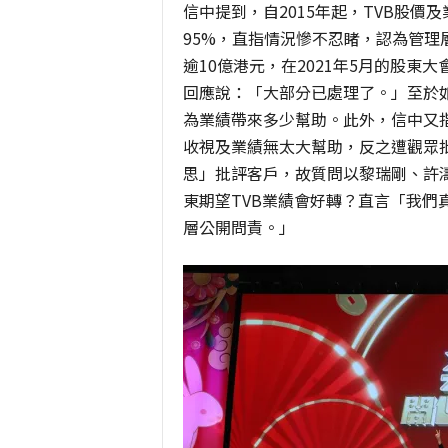
信中提到，自2015年起，TVB股價
95%，直指情況慘不忍睹，認為管理
逾10億港元，在2021年5月的股
回應說：「大部分已處理了。」至於如
為業績帶來多少幫助。此外，信中又指
收視及業績無太大幫助，反之遭觀眾批
思」批評客戶，故質問以黎瑞剛、許
東期望TVB業績會好轉？直言「我們
層公開問責。」