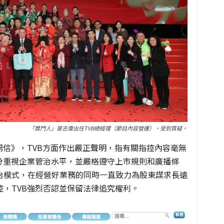
「獎門人」曾志偉出任TVB總經理（節目內容營運），受到質疑。
開信》，TVB方面作出嚴正聲明，指有關指控內容毫無
分重視企業管治水平，並嚴格遵守上市規則和廣播條
治模式，在經營好業務的同時一直致力為股東謀求長遠
，TVB強烈否認並保留法律追究權利。