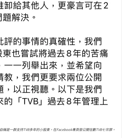
自稱是一群支持TVB多年的小股東，在Facebook專頁發公開信數TVB七宗罪。