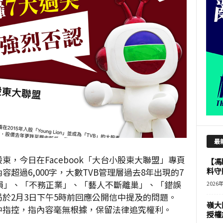
最
東，今日在Facebook「大台小股東大聯盟」專頁
【馮
超過6,000字，大數TVB管理層過去8年出現的7
料守
損」、「不務正業」、「藝人不斷離巢」、「錯誤
2026
局於2月3日下午5時前回應公開信中提及的問題。
嶺大
中指控，指內容毫無根據，保留法律追究權利。
授權