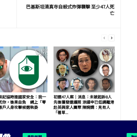
巴基斯坦清真寺自殺式炸彈襲擊 至少47人死
亡
談記協時提國家安全：我一
初選47人案｜消息：未被起訴8人
死你，後果自負 網上「零
先後獲發還護照 涂謹申已低調離港
賬戶人身攻擊候選執委
赴英與家人團聚 陳婉嫻：見有人
「著草...
重點新聞
聯