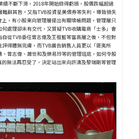
及業績不斷下滑，2018年開始錄得虧損，股價跌幅超過
層難辭其咎。又指TVB投資星美債券等失利，導致損失
東大會上，有小股東向管理層提出有關壞帳問題，管理層只
何處理卻未有交代，又質疑TVB收購電商「士多」會
自從TVB委任曾志偉及王祖藍等當高層之後，不但對
評得體無完膚，而TVB廣告銷售人員更以「匪夷所
濤、曾志偉、蕭世和及樂易玲等的管理班底，如何令股
真的無法再忍受了，決定站出來向許濤及黎瑞剛等管理