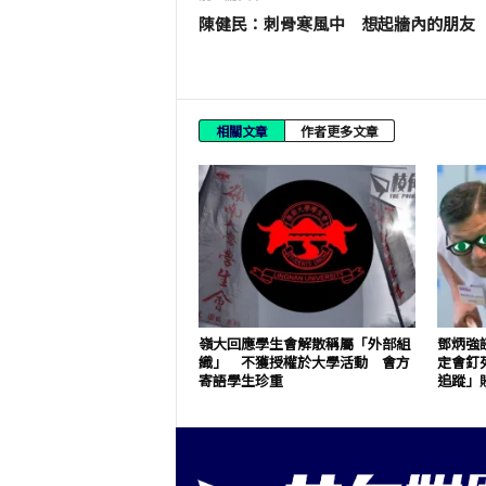
陳健民：刺骨寒風中 想起牆內的朋友
相關文章
作者更多文章
嶺大回應學生會解散稱屬「外部組
鄧炳強
織」 不獲授權於大學活動 會方
定會釘
寄語學生珍重
追蹤」