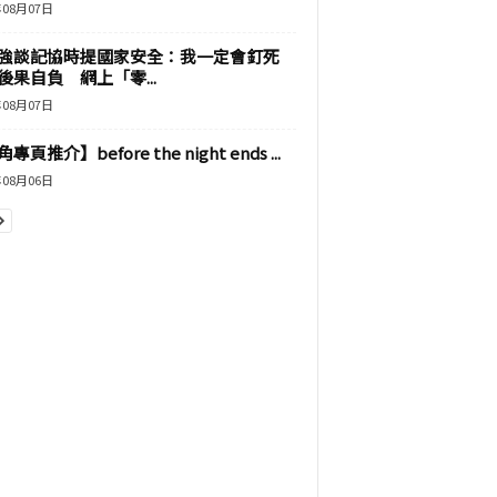
年08月07日
強談記協時提國家安全：我一定會釘死
後果自負 網上「零...
年08月07日
專頁推介】before the night ends ...
年08月06日