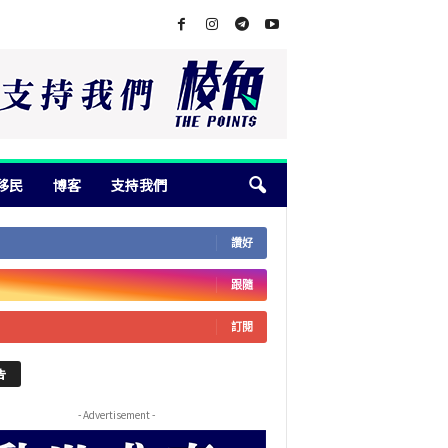
移民
博客
支持我們
讚好
跟隨
訂閱
告
- Advertisement -