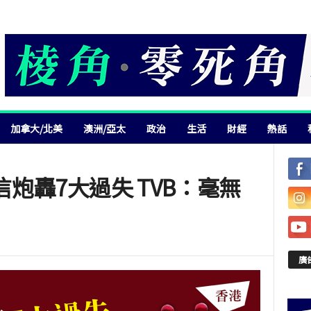
加拿大/北美
澳洲/亞太
政治
生活
財經
熱話
炮轟7大過失 TVB：毫無
廣