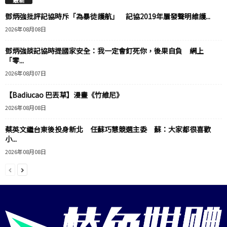
鄧炳強批評記協時斥「為暴徒護航」 記協2019年屢發聲明維護...
2026年08月08日
鄧炳強談記協時提國家安全：我一定會釘死你，後果自負 網上
「零...
2026年08月07日
【Badiucao 巴丟草】漫畫《竹維尼》
2026年08月08日
蔡英文繼台東後投身新北 任蘇巧慧競選主委 蘇：大家都很喜歡
小...
2026年08月08日