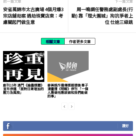
前一篇文章
下一篇文章
安省萬錦市太古廣場 4個月爆3
周一鳴調任警務處副處長(行
宗店舖劫案 遇劫珠寶店東：考
動) 靠「理大圍城」拘抗爭者上
慮關起門做生意
位 仕途三級跳
相關文章
作者更多文章
創刊15年 澳門《論盡媒體》
麥美娟斥違傳媒道德後 尊子
宣布停運 「面對日漸增加的
漫畫遭《明報》停刊 「一個
壓力及風險」
人應做他應該做和我們能做
的事」
讚好