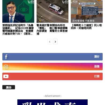
鄧炳強批評記協時斥「為暴
警員疑於警車開咪向街坊
【馮睎乾十三維度】同人唔
徒護航」 記協2019年屢發
「爆粗」 粗口警傳被調職
同命，同槍唔同柄
聲明維護新聞自由 曾譴責
內部調查 罵警的士乘客被
示威者針對TVB、《環球...
捕
讚好
跟隨
訂閱
廣告
- Advertisement -