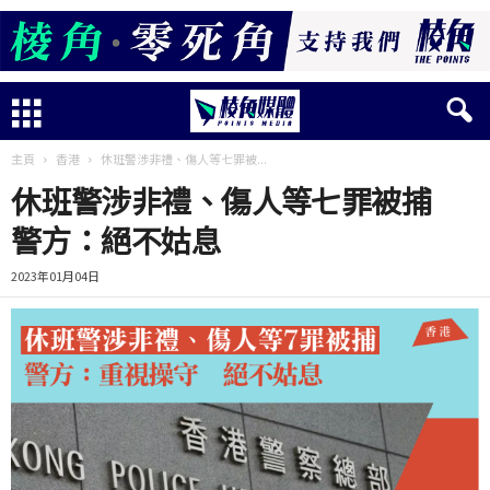
主頁
香港
休班警涉非禮、傷人等七罪被...
休班警涉非禮、傷人等七罪被捕
警方：絕不姑息
2023年01月04日