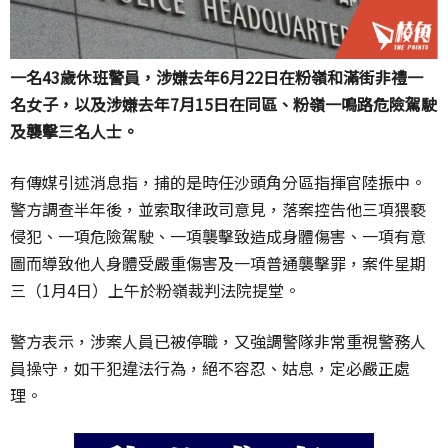
一名43歲休班警員，涉嫌去年6月22日在粉嶺和滿街非禮一
名女子，以及涉嫌去年7月15日在同區、粉嶺一鳴路危險駕駛
及襲擊三名人士。
有傳媒引述消息指，捕的是時任沙頭角分區指揮官陸振中。
警方調查半年後，並索取律政司意見，落案控告他三項猥褻
侵犯、一項危險駕駛、一項襲擊致造成身體傷害、一項有意
圖而導致他人身體受嚴重傷害及一項普通襲擊罪，案件星期
三（1月4日）上午於粉嶺裁判法院提堂。
警方表示，涉案人員已被停職，又強調警隊非常重視警務人
員操守，如干犯違法行為，絕不容忍、姑息，定必嚴正處
理。