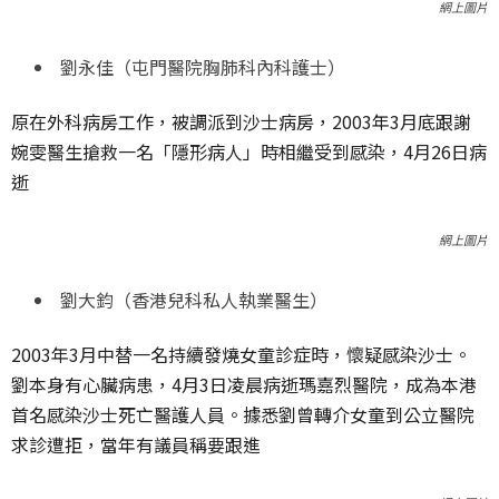
網上圖片
劉永佳（屯門醫院胸肺科內科護士）
原在外科病房工作，被調派到沙士病房，2003年3月底跟謝
婉雯醫生搶救一名「隱形病人」時相繼受到感染，4月26日病
逝
網上圖片
劉大鈞（香港兒科私人執業醫生）
2003年3月中替一名持續發燒女童診症時，懷疑感染沙士。
劉本身有心臟病患，4月3日凌晨病逝瑪嘉烈醫院，成為本港
首名感染沙士死亡醫護人員。據悉劉曾轉介女童到公立醫院
求診遭拒，當年有議員稱要跟進