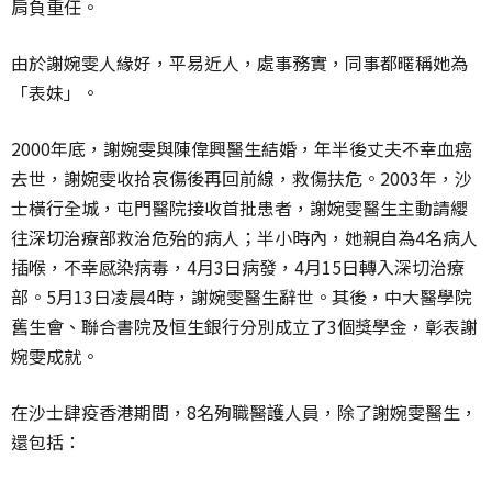
肩負重任。
由於謝婉雯人緣好，平易近人，處事務實，同事都暱稱她為
「表妹」。
2000年底，謝婉雯與陳偉興醫生結婚，年半後丈夫不幸血癌
去世，謝婉雯收拾哀傷後再回前線，救傷扶危。2003年，沙
士橫行全城，屯門醫院接收首批患者，謝婉雯醫生主動請纓
往深切治療部救治危殆的病人；半小時內，她親自為4名病人
插喉，不幸感染病毒，4月3日病發，4月15日轉入深切治療
部。5月13日凌晨4時，謝婉雯醫生辭世。其後，中大醫學院
舊生會、聯合書院及恒生銀行分別成立了3個獎學金，彰表謝
婉雯成就。
在沙士肆疫香港期間，8名殉職醫護人員，除了謝婉雯醫生，
還包括：