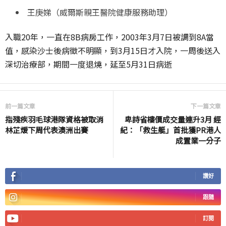
王庚娣（威爾斯親王醫院健康服務助理）
入職20年，一直在8B病房工作，2003年3月7日被調到8A當
值，感染沙士後病徵不明顯，到3月15日才入院，一周後送入
深切治療部，期間一度退燒，延至5月31日病逝
前一篇文章
下一篇文章
指殘疾羽毛球港隊資格被取消
卑詩省樓價成交量連升3月 經
林芷煖下周代表澳洲出賽
紀：「救生艇」首批獲PR港人
成置業一分子
讚好
跟隨
訂閱