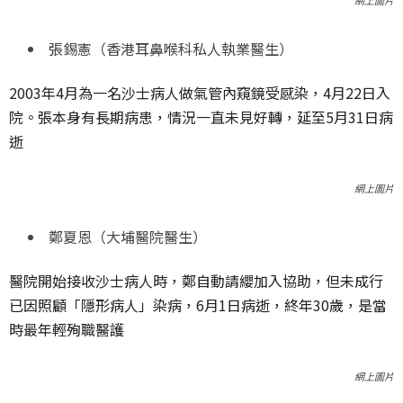
網上圖片
張錫憲（香港耳鼻喉科私人執業醫生）
2003年4月為一名沙士病人做氣管內窺鏡受感染，4月22日入
院。張本身有長期病患，情況一直未見好轉，延至5月31日病
逝
網上圖片
鄭夏恩（大埔醫院醫生）
醫院開始接收沙士病人時，鄭自動請纓加入協助，但未成行
已因照顧「隱形病人」染病，6月1日病逝，終年30歲，是當
時最年輕殉職醫護
網上圖片