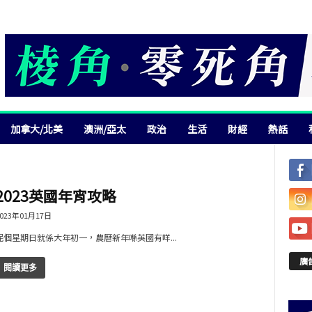
加拿大/北美
澳洲/亞太
政治
生活
財經
熱話
2023英國年宵攻略
023年01月17日
呢個星期日就係大年初一，農曆新年喺英國有咩...
廣
閱讀更多