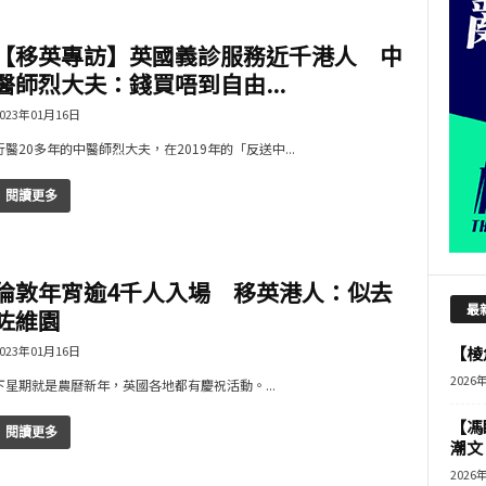
【移英專訪】英國義診服務近千港人 中
醫師烈大夫：錢買唔到自由...
023年01月16日
行醫20多年的中醫師烈大夫，在2019年的「反送中...
閱讀更多
倫敦年宵逾4千人入場 移英港人：似去
最
咗維園
023年01月16日
【棱角
2026
下星期就是農曆新年，英國各地都有慶祝活動。...
【馮
閱讀更多
潮文
2026