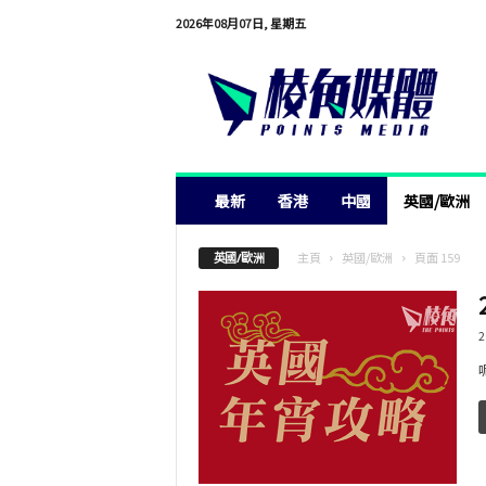
2026年08月07日, 星期五
棱
角
媒
體
最新
香港
中國
英國/歐洲
主頁
英國/歐洲
頁面 159
英國/歐洲
2