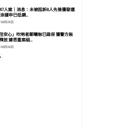
47人案｜消息：未被起訴8人先後獲發還
涂謹申已低調...
年08月06日
倍安心」吹哨者鄭曦琳已踢保 獲警方無
釋放 據悉重案組...
年08月06日