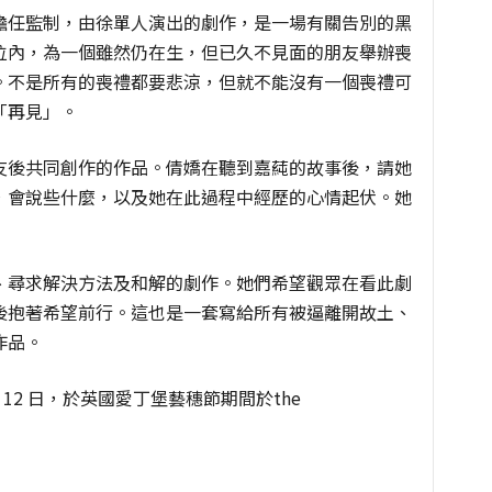
擔任監制，由徐單人演出的劇作，是一場有關告別的黑
位內，為一個雖然仍在生，但已久不見面的朋友舉辦喪
。不是所有的喪禮都要悲涼，但就不能沒有一個喪禮可
「再見」。
友後共同創作的作品。倩嬌在聽到嘉蒓的故事後，請她
，會說些什麼，以及她在此過程中經歷的心情起伏。她
、尋求解決方法及和解的劇作。她們希望觀眾在看此劇
後抱著希望前行。這也是一套寫給所有被逼離開故土、
作品。
至 12 日，於英國愛丁堡藝穗節期間於the