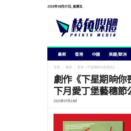
2026年08月07日, 星期五
棱
角
媒
體
最新
香港
中國
英國/歐洲
主頁
最新
劇作《下星期晌你喪禮見!》...
劇作《下星期晌你
下月愛丁堡藝穗節
2023年07月14日