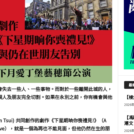
最
會失去一些人、一些事物。而對於一些離開此城的人，
親人及朋友完全切割。如果在永別之前，你有機會與他
【棱角
2026
【馮
asen Tsui) 共同創作的劇作《下星期晌你喪禮見!》（A
潮文
is still alive），就是一個為再也不能見面，但他仍然在生的朋
2026