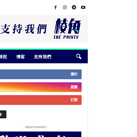
移民
博客
支持我們
讚好
跟隨
訂閱
告
- Advertisement -