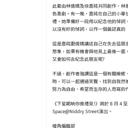
此套由林倩嬌及徐嘉蒓共同創作，林
色喜劇。有一晚，嘉蒓在自己的小單
禮。她準備好一段用以紀念他的悼詞
以沒有好的悼詞，以作一個最認真的
這是嘉蒓跟倩嬌講述自己在失去這朋
想象，如果有機會與他見上最後一面
又會如何去紀念此朋友呢?
不過，創作者強調這是一個有關療癒
時，可以一起通過笑聲、找到自我然
努力為自由、希望而生存的人而寫的
《下星期晌你喪禮見!》將於 8 月 4 
Space@Niddry Street演出。
棱角編輯部