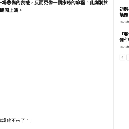
一場悲傷的喪禮，反而更像一個療癒的旅程。此劇將於
初選
穗節期間上演。
護照 
2026
「藥
條件
2026
我說他不來了。」