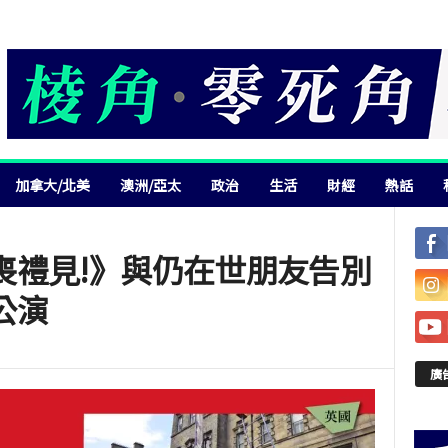
加拿大/北美
澳洲/亞太
政治
生活
財經
熱話
喪禮見!》與仍在世朋友告別
公演
廣