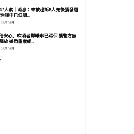
47人案｜消息：未被起訴8人先後獲發還
涂謹申已低調...
年08月06日
倍安心」吹哨者鄭曦琳已踢保 獲警方無
釋放 據悉重案組...
年08月06日