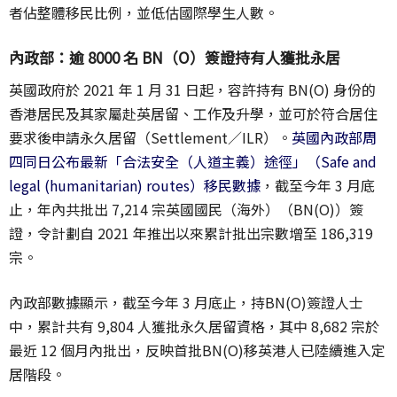
者佔整體移民比例，並低估國際學生人數。
內政部：逾 8000 名 BN（O）簽證持有人獲批永居
英國政府於 2021 年 1 月 31 日起，容許持有 BN(O) 身份的
香港居民及其家屬赴英居留、工作及升學，並可於符合居住
要求後申請永久居留（Settlement／ILR）。
英國內政部周
四同日公布最新「合法安全（人道主義）途徑」（Safe and
legal (humanitarian) routes）移民數據
，截至今年 3 月底
止，年內共批出 7,214 宗英國國民（海外）（BN(O)）簽
證，令計劃自 2021 年推出以來累計批出宗數增至 186,319
宗。
內政部數據顯示，截至今年 3 月底止，持BN(O)簽證人士
中，累計共有 9,804 人獲批永久居留資格，其中 8,682 宗於
最近 12 個月內批出，反映首批BN(O)移英港人已陸續進入定
居階段。