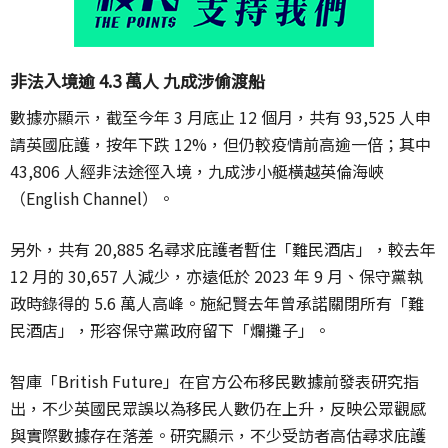
非法入境逾 4.3 萬人 九成涉偷渡船
數據亦顯示，截至今年 3 月底止 12 個月，共有 93,525 人申
請英國庇護，按年下跌 12%，但仍較疫情前高逾一倍；其中
43,806 人經非法途徑入境，九成涉小艇橫越英倫海峽
（English Channel）。
另外，共有 20,885 名尋求庇護者暫住「難民酒店」，較去年
12 月的 30,657 人減少，亦遠低於 2023 年 9 月、保守黨執
政時錄得的 5.6 萬人高峰。施紀賢去年曾承諾關閉所有「難
民酒店」，形容保守黨政府留下「爛攤子」。
智庫「
British Future
」在官方公布移民數據前發表研究指
出，不少英國民眾誤以為移民人數仍在上升，反映公眾觀感
與實際數據存在落差。研究顯示，不少受訪者高估尋求庇護