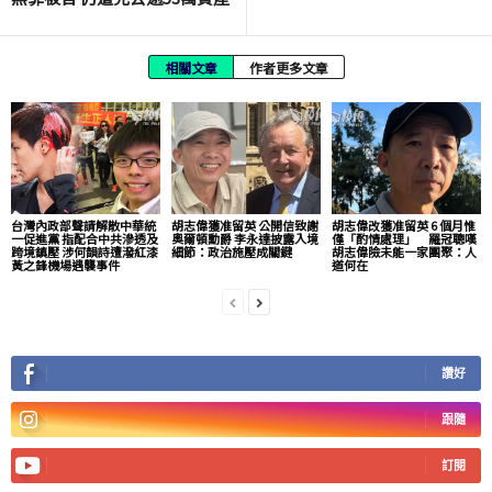
相關文章
作者更多文章
台灣內政部聲請解散中華統
胡志偉獲准留英 公開信致謝
胡志偉改獲准留英 6 個月惟
一促進黨 指配合中共滲透及
奧爾頓勳爵 李永達披露入境
僅「酌情處理」 羅冠聰嘆
跨境鎮壓 涉何韻詩遭潑紅漆
細節：政治施壓成關鍵
胡志偉險未能一家團聚：人
黃之鋒機場遇襲事件
道何在
讚好
跟隨
訂閱