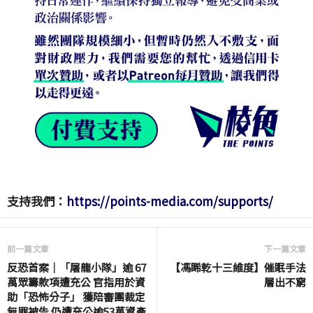
支持我們：
https://points-media.com/supports/
前一篇文章
下一篇文章
反恐首案｜「屠龍小隊」逾 67
【馮睎乾十三維度】催眠手法
萬眾籌款項遭充公 官指用於資
層出不窮
助「恐怖分子」 獲陪審團裁定
無罪被告 仍遭充公逾53萬資產