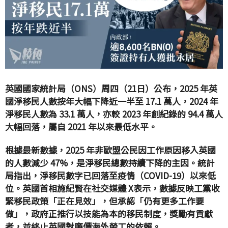
英國國家統計局（
ONS
）周四（21日）公布，
2025
年英
國淨移民人數按年大幅下降近一半至
17.1
萬人，
2024
年
淨移民人數為
33.1
萬人，亦較
2023
年創紀錄的
94.4
萬人
大幅回落，屬自
2021
年以來最低水平。
根據最新數據，2025 年非歐盟公民因工作原因移入英國
的人數減少 47%，是淨移民總數持續下降的主因。統計
局指出，淨移民數字已回落至疫情（COVID-19）以來低
位。英國首相施紀賢在社交媒體 X表示，數據反映工黨收
緊移民政策「正在見效」，但承認「仍有更多工作要
做」，政府正推行以技能為本的移民制度，獎勵有貢獻
者，並終止英國對廉價海外勞工的依賴。