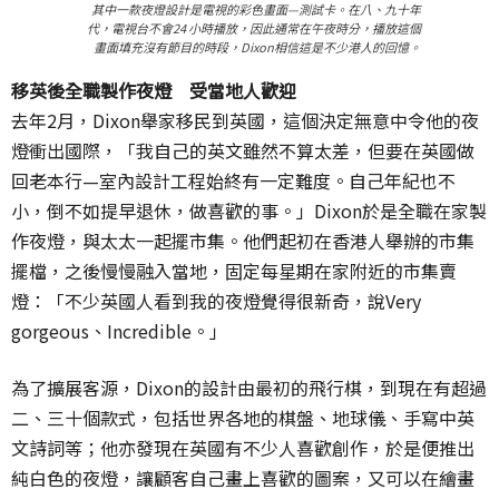
其中一款夜燈設計是電視的彩色畫面—測試卡。在八、九十年
代，電視台不會24 小時播放，因此通常在午夜時分，播放這個
畫面填充沒有節目的時段，Dixon相信這是不少港人的回憶。
移英後全職製作夜燈 受當地人歡迎
去年2月，Dixon舉家移民到英國，這個決定無意中令他的夜
燈衝出國際，「我自己的英文雖然不算太差，但要在英國做
回老本行—室內設計工程始終有一定難度。自己年紀也不
小，倒不如提早退休，做喜歡的事。」Dixon於是全職在家製
作夜燈，與太太一起擺市集。他們起初在香港人舉辦的市集
擺檔，之後慢慢融入當地，固定每星期在家附近的市集賣
燈：「不少英國人看到我的夜燈覺得很新奇，說Very
gorgeous、Incredible。」
為了擴展客源，Dixon的設計由最初的飛行棋，到現在有超過
二、三十個款式，包括世界各地的棋盤、地球儀、手寫中英
文詩詞等；他亦發現在英國有不少人喜歡創作，於是便推出
純白色的夜燈，讓顧客自己畫上喜歡的圖案，又可以在繪畫