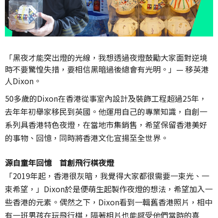
「黑夜才能突出燈的光線，我想透過夜燈鼓勵大家面對逆境
時不要驚惶失措，要相信黑暗過後總會有光明。」— 移英港
人Dixon。
50多歲的Dixon在香港從事室內設計及裝飾工程超過25年，
去年年初舉家移民到英國。他運用自己的專業知識，自創一
系列具香港特色夜燈，在當地市集銷售，希望保留香港美好
的事物、回憶，同時將香港文化宣揚至全世界。
源自童年回憶 首創飛行棋夜燈
「2019年起，香港很灰暗，我覺得大家都很需要一束光、一
束希望，」Dixon於是便萌生起製作夜燈的想法，希望加入一
些香港的元素。偶然之下，Dixon看到一輯舊香港照片，相中
有一班男孩在玩飛行棋，隔著相片也能感受他們當時的喜