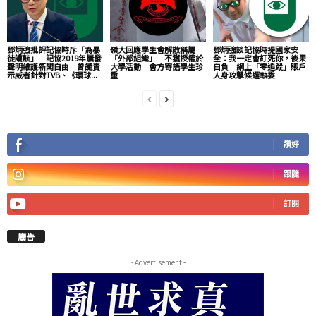
鄧炳強批評記協時斥「為暴
嶺大回應學生會解散稱屬
鄧炳強談記協時提國家安
徒護航」 記協2019年屢發
「外部組織」 不獲授權於
全：我一定會釘死你，後果
聲明維護新聞自由 曾譴責
大學活動 會方寄語學生珍
自負 網上「零追蹤」賬戶
示威者針對TVB、《環球...
重
人身攻擊候選執委
讚好
跟隨
訂閱
廣告
- Advertisement -