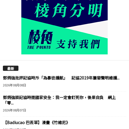
最新
鄧炳強批評記協時斥「為暴徒護航」 記協2019年屢發聲明維護...
2026年08月08日
鄧炳強談記協時提國家安全：我一定會釘死你，後果自負 網上
「零...
2026年08月07日
【Badiucao 巴丟草】漫畫《竹維尼》