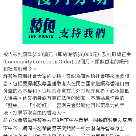
被告被判罰款$500澳元（即約港幣$3,000元）及社區矯正令
(Community Correction Order) 12個月，類似香港的緩刑
和社會服務令。
許智峯感謝社會大眾的支持，又認為事件給社會帶來重要訊
息，包括要保護及尊重離散港人在民主國家繼續為香港自由
發聲的基本權利，協助共產黨在海外打壓異見者，必承擔個
人後果。他又指身處有真正法治的國家，不應姑息作惡的
「藍絲」、「小粉紅」，否則只會鼓勵他們以更暴力的手
法，打擊爭取自由的香港人。
前立法會議員許智峯去年8月下午在悉尼一間餐廳跟朋友享用
下午茶，期間一名華裔男子突然將一杯水潑向許智峯身上，