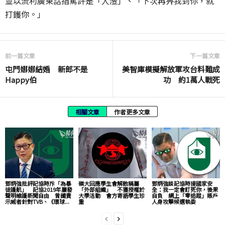
並以流利廣東話指罵許是「人渣」、「下次再畀我到你，就
打鑊你。」
前一篇文章
下一篇文章
屯門娜娜結婚 新郎不是
美智庫模擬解放軍攻台料難成
Happy伯
功 約1萬人戰死
相關文章
作者更多文章
鄧炳強批評記協時斥「為暴
嶺大回應學生會解散稱屬
鄧炳強談記協時提國家安
徒護航」 記協2019年屢發
「外部組織」 不獲授權於
全：我一定會釘死你，後果
聲明維護新聞自由 曾譴責
大學活動 會方寄語學生珍
自負 網上「零追蹤」賬戶
示威者針對TVB、《環球...
重
人身攻擊候選執委