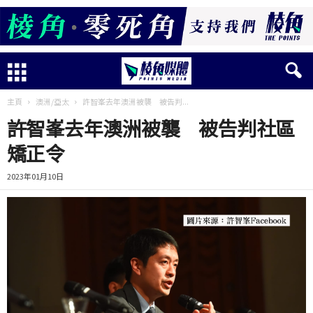
主頁
澳洲/亞太
許智峯去年澳洲被襲 被告判...
許智峯去年澳洲被襲 被告判社區
矯正令
2023年01月10日