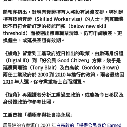
簡報亦指出，對現有簽證持有人將設有過渡安排。特別是
持有技術簽證（Skilled Worker visa）的人士，若其職業
因不再符合新訂定的技能門檻（below new skill
threshold）而被剔出標準職業清單，仍可申請續簽、更
換僱主，或延長簽證有效期。
《棱角》留意到工黨政府近日推出的政策，由數碼身份證
（Digtal ID）到「好公民 Good Citizen」方案，幾乎是
延續貝理雅（Tony Blair）及白高敦（Gordon Brown）
兩任工黨政府於 2000 到 2010 年推行的政策，兩者最終因
2010 年大選，保守黨重新上台而擱置。
《棱角》再跟讀者分析工黨過去政策，或能為今日移民及
身份證政策作參考比照。
工黨曾推「積極參與社會換永居」
馬曼婷的方案源自 2007 年
白高敦的「掙得公民身份 Earned