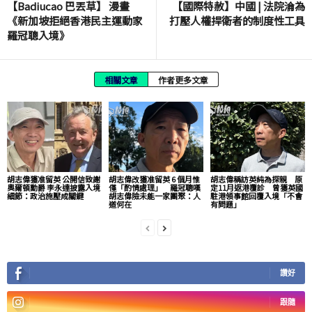
【Badiucao 巴丟草】 漫畫
【國際特赦】中國 | 法院淪為
《新加坡拒絕香港民主運動家
打壓人權捍衛者的制度性工具
羅冠聰入境》
相關文章
作者更多文章
胡志偉獲准留英 公開信致謝
胡志偉改獲准留英 6 個月惟
胡志偉稱訪英純為探親 原
奧爾頓勳爵 李永達披露入境
僅「酌情處理」 羅冠聰嘆
定11月返港覆診 曾獲英國
細節：政治施壓成關鍵
胡志偉險未能一家團聚：人
駐港領事館回覆入境「不會
道何在
有問題」
讚好
跟隨