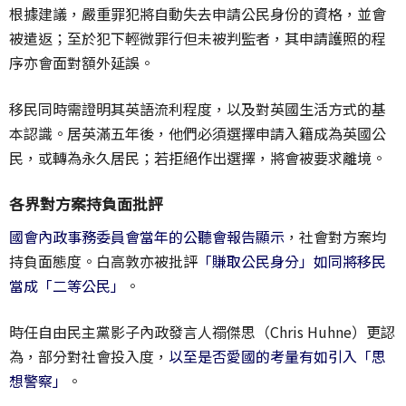
根據建議，嚴重罪犯將自動失去申請公民身份的資格，並會
被遣返；至於犯下輕微罪行但未被判監者，其申請護照的程
序亦會面對額外延誤。
移民同時需證明其英語流利程度，以及對英國生活方式的基
本認識。居英滿五年後，他們必須選擇申請入籍成為英國公
民，或轉為永久居民；若拒絕作出選擇，將會被要求離境。
各界對方案持負面批評
國會內政事務委員會當年的公聽會報告顯示
，社會對方案均
持負面態度。白高敦亦被批評
「賺取公民身分」如同將移民
當成「二等公民」
。
時任自由民主黨影子內政發言人禤傑思（Chris Huhne）更認
為，部分對社會投入度，
以至是否愛國的考量有如引入「思
想警察」
。