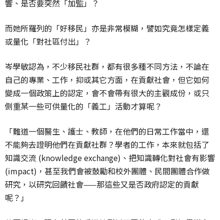
響、是否要突然「加監」？
而她所羅列的「好移民」亦是非常模糊，譬如究竟怎樣定義
或量化「對社區付出」？
岑學敏認為，
不少移民社群，都有很多種不同方法，不論在
自己的專業、工作，抑或其它方面，在貢獻社會，但它如何
變成一個政策上的認定，會不會帶有很大的主觀成份，或只
側重某一些可供量化的「義工」活動才算呢？
「難道一個醫生、護士、教師，在他們的日常工作當中，還
不能夠去證明他們在貢獻社群？
學者的工作，本來就包括了
知識交流 (knowledge exchange)、把知識轉化對社會有影響
(impact)，甚至我們會被鼓勵和校外團體、民間團體合作做
研究，以研究回饋社會——那這些又是否政府認定的貢獻
呢？」