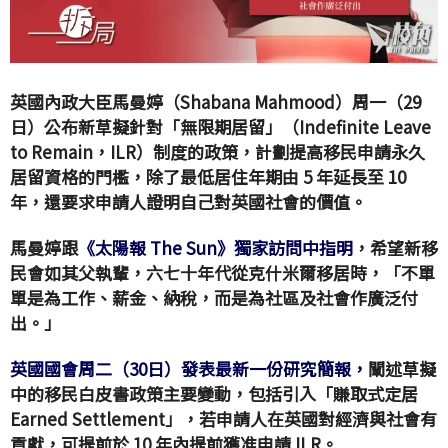
英國內政大臣馬曼婷（Shabana Mahmood）周一（29
日）公布新草擬針對「無限期居留」（Indefinite Leave
to Remain，ILR）制度的政策，計劃提高移民申請永久
居留資格的門檻，除了最低居住年期由 5 年延長至 10
年，還要求申請人證明自己對英國社會的價值。
馬曼婷跟
《太陽報 The Sun》獨家訪問中指明
，希望新移
民會如其父執輩，六七十年代從克什米爾移居時，「不單
單是為工作、薪金、納稅，而是為社區及社會作廣泛付
出。」
英國國會周二（30日）發表最新一份研究簡報，
闡述草擬
中的移民白皮書政策主要變動，包括引入「賺取式定居
Earned Settlement」，若申請人在英國對經濟與社會有
貢獻，可提前於 10 年內提前獲准申請 ILR。