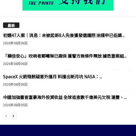
最新
初選47人案｜消息：未被起訴8人先後獲發還護照 涂謹申已低調...
2026年08月06日
「藥倍安心」吹哨者鄭曦琳已踢保 獲警方無條件釋放 據悉重案組...
2026年08月06日
SpaceX 火箭殘骸疑意外撞月 料撞出新月坑 NASA：...
2026年08月06日
中國加強審查富豪海外投資收益 全球追查數千億美元欠稅 滙豐、...
2026年08月05日