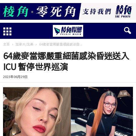
主頁
加拿大/北美
64歲麥當娜嚴重細菌感染昏...
64歲麥當娜嚴重細菌感染昏迷送入
ICU 暫停世界巡演
2023年06月29日