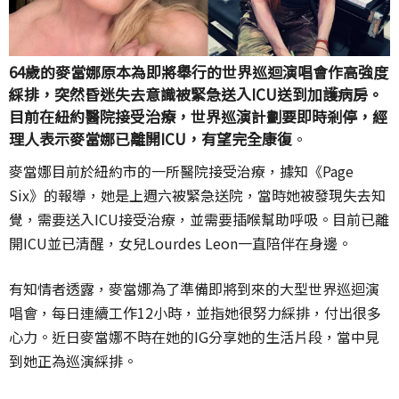
64歲的麥當娜原本為即將舉行的世界巡迴演唱會作高強度
綵排，突然昏迷失去意識被緊急送入ICU送到加護病房。
目前在紐約醫院接受治療，世界巡演計劃要即時剎停，經
理人表示麥當娜已離開ICU，有望完全康復
。
麥當娜目前於紐約市的一所醫院接受治療，據知《Page
Six》的報導，她是上週六被緊急送院，當時她被發現失去知
覺，需要送入ICU接受治療，並需要插喉幫助呼吸。目前已離
開ICU並已清醒，女兒Lourdes Leon一直陪伴在身邊。
有知情者透露，麥當娜為了準備即將到來的大型世界巡迴演
唱會，每日連續工作12小時，並指她很努力綵排，付出很多
心力。近日麥當娜不時在她的IG分享她的生活片段，當中見
到她正為巡演綵排。