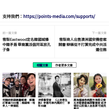
支持我們：
https://points-media.com/supports/
前一篇文章
下一篇文章
雪梨Eastwood定名韓國城爆
雪梨商人出售澳洲國安機密案
中韓矛盾 華裔黨派倡同區放孔
開審 辯稱從不打算完成中共派
子像
遣任務
相關文章
作者更多文章
何韻詩新碟銷量報捷 郵購
涉吸毒受查 《上流寄生
周海媚搶救病歷外洩惹公憤
訂單逾7000隻：痴線㗎，咁
族》李善均車內燒炭亡 享
北京衛健委稱與警徹查 或涉
多人一齊撐起
年48歲
侵犯公民個人信息罪 可追究
責任