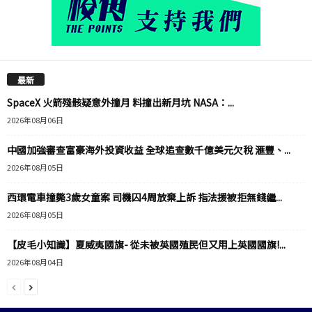
最新
SpaceX 火箭殘骸疑意外撞月 料撞出新月坑 NASA：...
2026年08月06日
中國加強審查富豪海外投資收益 全球追查數千億美元欠稅 滙豐、...
2026年08月05日
西環電車撞斃3歲女童案 司機囚4周放棄上訴 指法援被拒無錢繼...
2026年08月05日
【皮毛小知識】夏威夷國旗- 從未被英國殖民但又用上英國國旗!...
2026年08月04日