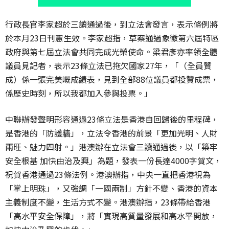
行政長官李家超於三讀通過後，到立法會發言，表示條例將
於本月23日刊憲生效。李家超指，草案通過象徵第六屆特區
政府與第七屆立法會共同完成光榮使命。梁君彥亦率領全體
議員見記者，表示23條立法已拖欠國家27年，「（全員贊
成）係一張完美嘅成績表，見到全部88位議員都投贊成票，
係歷史時刻，所以我都加入參與投票。」
中聯辦發聲明形容通過23條立法是香港自回歸後的里程碑，
是香港的「防護牆」，立法令香港的前景「更加光明、人財
兩旺、魅力四射。」港澳辦在立法會三讀通過後，以「築牢
安全根基 加快由治及興」為題，發表一份長達4000字賀文，
祝賀香港通過23條法例。港澳辦指，中央一直把香港視為
「掌上明珠」，又強調「一國兩制」方針不變、香港的資本
主義制度不變，生活方式不變。港澳辦指，23條帶給香港
「高水平安全保障」，將「實現高質量發展和高水平開放，