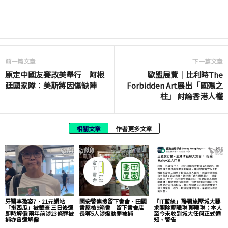
前一篇文章
下一篇文章
原定中國友賽改美舉行 阿根
歐盟展覽｜比利時The
廷國家隊：美斯將因傷缺陣
Forbidden Art展出「國殤之
柱」 討論香港人權
相關文章
作者更多文章
牙醫李盈姿7．21元朗站
國安警連搜留下書舍、田園
「IT藍絲」聯署施壓城大要
「抱西瓜」被截查 三日後遭
書屋檢9箱書 留下書舍店
求開除鄭曦琳 鄭曦琳：本人
即時解僱 兩年前涉23條罪被
長等5人涉煽動罪被捕
至今未收到城大任何正式通
捕亦曾遭解僱
知、警告