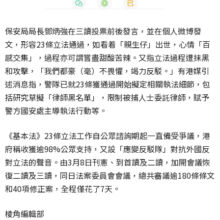
保安局局長鄧炳強在三讀投票前後發言，並在個人微博發
文，形容23條立法通過，如看着「親生仔」出世，心情「百
感交集」，過程亦可謂嘗盡甜酸苦辣。又指立法過程遭抹黑
和攻擊，「我們都豪（毫）不畏懼，竭力反駁。」有港媒引
述消息指，警隊已就23條獲通過開始擬定相關執法細節，包
括研究草擬「律師黑名單」，限制被捕人士委託律師，賦予
警方國安處主導執法行動等。⁣
《基本法》23條立法工作自公眾諮詢期起一直備受爭議，港
府稱收獲逾98%公眾支持，又設「應變反駁隊」對抗外國反
對立法的聲音。由3月8日刊憲、到首讀及二讀，加開會議恢
復二讀及三讀，同日法案委員會會議，總共審議逾180條條文
和40項修正案，全程僅花了7天。
棱角編輯部