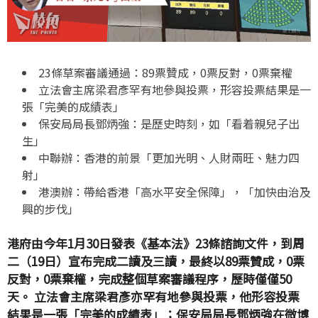
23條草案審議通過：89票贊成，0票反對，0票棄權
立法會主席梁君彥罕有地參與投票，形容投票結果是一
張「完美的成績表」
保安局局長鄧炳強：是歷史時刻，如「看着親兒子出
生」
中聯辦：香港的前景「更加光明、人財兩旺、魅力四
射」
港澳辦：帶給香港「高水平安全保障」，「加快由治及
興的步伐」
港府由今年1月30日發表《基本法》23條諮詢文件，到周
二（19日）宣布完成二讀及三讀，最終以89票贊成，0票
反對，0票棄權，完成整個草案審議程序，歷時僅僅50
天。 立法會主席梁君彥亦罕有地參與投票，他形容投票
結果是一張「完美的成績表」；保安局局長鄧炳強在微博