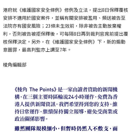
港府就《維護國家安全條例》修例及立法，提出
8
日保釋覆核
安排不適用於國安案件，並稱有關安排被濫用、頻送被告至
法院亦有國安風險；
23
條未生效前，除非被告主動放棄權
利，否則被告被拒保釋後，可每隔
8
日再到裁判官席前提出覆
核保釋決定。另外，在《維護國家安全條例》下，新的煽動
意圖罪，最高判監亦上調至
7
年。
棱角編輯部