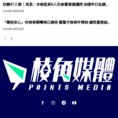
初選47人案｜消息：未被起訴8人先後獲發還護照 涂謹申已低調...
2026年08月06日
「藥倍安心」吹哨者鄭曦琳已踢保 獲警方無條件釋放 據悉重案組...
2026年08月06日