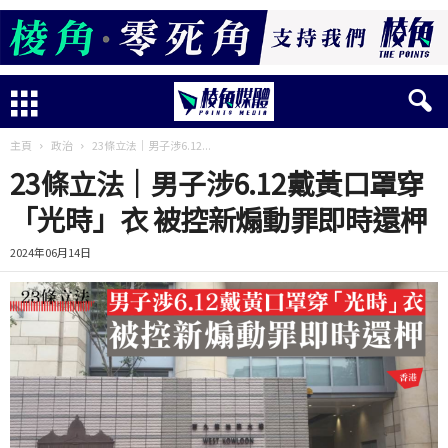
主頁
政治
23條立法｜男子涉6.12...
23條立法｜男子涉6.12戴黃口罩穿
「光時」衣 被控新煽動罪即時還柙
2024年06月14日