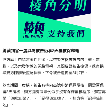
總裁判官一度以為被告仍享8天覆核保釋權
控方庭上申請將案件押後，以待警方檢查被告的手機、電
腦，以及案發附近的閉路電視，其間反對被告擔保。蘇官聽
畢雙方陳辭後拒絕保釋，下令被告還押至8月7日。
蘇官期間一度稱，被告有權向高院申請保釋覆核，問需否保
留8天覆核，辯方指有關法例似乎沒有保釋覆核程序。蘇官再
問「係咪無㗎？」、「記得係無咗？」，控方答「記得係無
咗」。