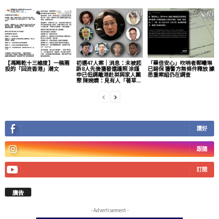
【馮睎乾十三維度】一稿兩
初選47人案｜消息：未被起
「藥倍安心」吹哨者鄭曦琳
投的「回流香港」潮文
訴8人先後獲發還護照 涂謹
已踢保 獲警方無條件釋放 據
申已低調離港赴英與家人團
悉重案組仍在調查
聚 陳婉嫻：見有人「著草...
讚好
跟隨
訂閱
廣告
- Advertisement -