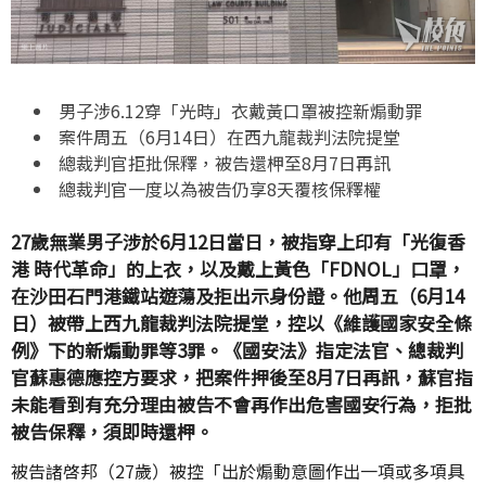
男子涉
6.12
穿「光時」衣戴黃口罩被控新煽動罪
案件周五（
6
月
14
日）在西九龍裁判法院提堂
總裁判官拒批保釋，被告還柙至
8
月
7
日再訊
總裁判官一度以為被告仍享
8
天覆核保釋權
27歲無業男子涉於6月12日當日，被指穿上印有「光復香
港 時代革命」的上衣，以及戴上黃色「FDNOL」口罩，
在沙田石門港鐵站遊蕩及拒出示身份證。他周五（6月14
日）被帶上西九龍裁判法院提堂，控以《維護國家安全條
例》下的新煽動罪等3罪。《國安法》指定法官、總裁判
官蘇惠德應控方要求，把案件押後至8月7日再訊，蘇官指
未能看到有充分理由被告不會再作出危害國安行為，拒批
被告保釋，須即時還柙。
被告諸啓邦（27歲）被控「出於煽動意圖作出一項或多項具