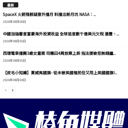
最新
SpaceX 火箭殘骸疑意外撞月 料撞出新月坑 NASA：...
2026年08月06日
中國加強審查富豪海外投資收益 全球追查數千億美元欠稅 滙豐、...
2026年08月05日
西環電車撞斃3歲女童案 司機囚4周放棄上訴 指法援被拒無錢繼...
2026年08月05日
【皮毛小知識】夏威夷國旗- 從未被英國殖民但又用上英國國旗!...
2026年08月04日