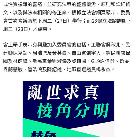
或性質複雜的審議，並研究法案的整體優劣、原則和詳細條
文，以及與法案相關的修正案。根據立法會網頁顯示，委員
會首次會議將於下周二（27日）舉行；而23條立法諮詢期下
周三（28日）才結束。
會上舉手表示有興趣加入委員會的包括，工聯會吳秋北、民
建聯陳克勤、周浩鼎及黃英豪、自由黨張宇人、經民聯盧偉
國及林健鋒、新民黨葉劉淑儀及黎棟國、G19謝偉銓、選委
界簡慧敏、管浩鳴及陳紹雄、地區直選議員楊永杰。