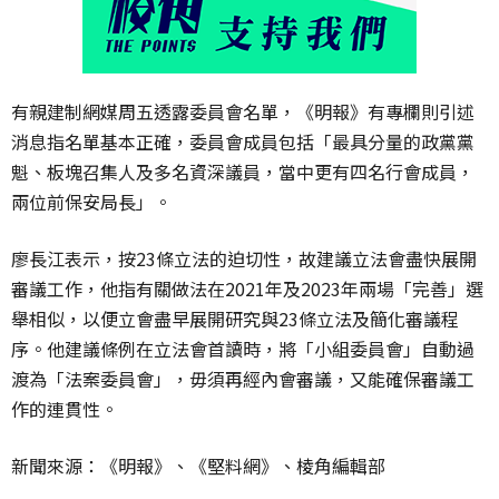
有親建制網媒周五透露委員會名單，《明報》有專欄則引述
消息指名單基本正確，委員會成員包括「最具分量的政黨黨
魁、板塊召集人及多名資深議員，當中更有四名行會成員，
兩位前保安局長」。
廖長江表示，按23條立法的迫切性，故建議立法會盡快展開
審議工作，他指有關做法在2021年及2023年兩場「完善」選
舉相似，以便立會盡早展開研究與23條立法及簡化審議程
序。他建議條例在立法會首讀時，將「小組委員會」自動過
渡為「法案委員會」，毋須再經內會審議，又能確保審議工
作的連貫性。
新聞來源：《明報》、《堅料網》、棱角編輯部