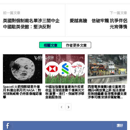
前一篇文章
下一篇文章
英國對俄制裁名單涉三間中企
愛越高牆 信破牢籠 抗爭伴侶
中國駐英使館：堅決反對
元宵傳情
相關文章
作者更多文章
SpaceX 火箭殘骸疑意外撞
中國加強審查富豪海外投資
西環電車撞斃3歲女童案 司
月 料撞出新月坑 NASA：對
收益 全球追查數千億美元欠
機囚4周放棄上訴 指法援被
地球無威脅 仍待影像確認撞
稅 滙豐、渣打、保誠等涉華
拒無錢繼續 香港電車續支援
擊
金融股急挫
涉事司機 安排非駕駛職...
讚好