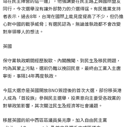
站在民主陣營的這一邊」，他強調要在民主路上與國際盟友
同行，今次選舉沒有讓外部勢力的介選得逞。有民進黨支持
者表示，過去8年，台灣在國際上能見度提高了不少，但仍擔
心對中國的戰爭威脅；有選民認為，無論誰執政都不會改變
對岸領導人的想法。
英國
保守黨執政期間經歷脫歐、內閣醜聞、到民生及移民問題，
均為其蒙上污點，選前仍難以挽回民意，最終由工黨入主唐
寧街，事隔14年再度執政。
今屆大選亦是英國開放BNO簽證後的首次大選，部份移英港
人成為「首投族」參與民主選舉，投票意向主要受各政黨的
對華政策影響，其次關注民生及經濟等社會議題。
移居英國的前中西區區議員吳兆康，加入自由民主黨