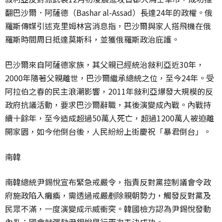
翻巴沙爾．阿薩德（Bashar al-Assad）長達24年的政權。俄
羅斯傳媒引述克里姆林宮消息指，巴沙爾與家人搭飛機在俄
羅斯時間周日抵達莫斯科，並獲俄羅斯政治庇護。
巴沙爾來自阿薩德家族，其父親已經統治敍利亞近30年，
2000年隨著父親離世，巴沙爾繼承總統之位，至今24年。受
阿拉伯之春的民主浪潮影響，2011年敍利亞爆發大規模的反
政府抗議活動，要求巴沙爾辭職，其後演變成內戰。內戰持
續十餘年，至今造成超過50萬人死亡，超過1200萬人被迫離
開家園，如今他倒台後，人民紛紛上街慶祝「暴君倒台」。
南韓
南韓總統尹錫悅宣布緊急戒嚴令，指責反對黨控制議會令政
府施政陷入癱瘓，需透過戒嚴剷除親朝勢力，觸發反對黨及
民眾不滿，一度演變成示威衝突。韓國檢方認為尹錫悅發動
內亂；國會就彈劾尹錫悅舉行兩次表決成功。