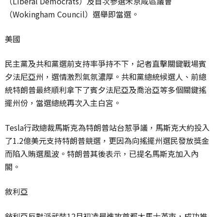
（Liberal Democrats）及首次參選禾京咸區議會
（Wokingham Council）選舉即當選。
美國
民主黨及共和黨選前支持率爭持不下，記者直擊關鍵戰場賓
夕法尼亞州，選情激烈氣氛濃厚。共和黨總統候選人、前總
統特朗普最終順利拿下了賓夕法尼亞及喬治亞等多個關鍵搖
擺州份，當選總統再次入主白宮。
Tesla行政總裁馬斯克為特朗普站台惹爭議，馬斯克大約投入
了1.2億美元支持特朗普競選，更因為向搖擺州選民發放獎金
而陷入賄選風波。特朗普其後表示，已提名馬斯克加入內
閣。
敘利亞
敍利亞反對派武裝12月初凌晨進攻首都大馬士革市，成功推