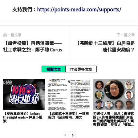
支持我們：
https://points-media.com/supports/
前一篇文章
下一篇文章
【讀者投稿】再遇溫哥華——
【馮睎乾十三維度】白居易是
社工求職之旅 – 鄭子聰 Cyrus
唐代里安納度？
相關文章
作者更多文章
【棱角專頁推介】before
【馮睎乾十三維度】一稿兩
初選47人案｜消息：未被起
the night ends – 仲夏小風
投的「回流香港」潮文
訴8人先後獲發還護照 涂謹
波
申已低調離港赴英與家人團
聚 陳婉嫻：見有人「著草...