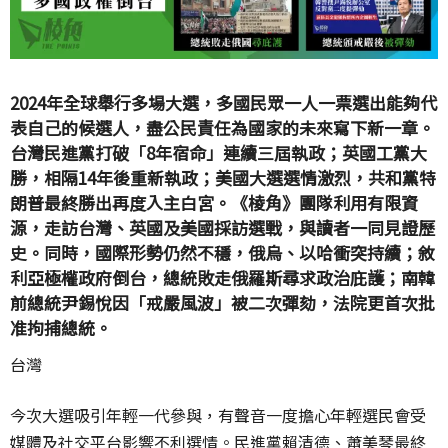
2024年全球舉行多場大選，多國民眾一人一票選出能夠代
表自己的候選人，盡公民責任為國家的未來寫下新一章。
台灣民進黨打破「8年宿命」連續三屆執政；英國工黨大
勝，相隔14年後重新執政；美國大選選情激烈，共和黨特
朗普最終勝出再度入主白宮。《棱角》團隊利用有限資
源，走訪台灣、英國及美國採訪選戰，與讀者一同見證歷
史。同時，國際形勢仍然不穩，俄烏、以哈衝突持續；敘
利亞極權政府倒台，總統敗走俄羅斯尋求政治庇護；南韓
前總統尹錫悅因「戒嚴風波」被二次彈劾，法院更首次批
准拘捕總統。
台灣
今次大選吸引年輕一代參與，有聲音一度擔心年輕選民會受
媒體及社交平台影響不利選情。民進黨賴清德、蕭美琴最終