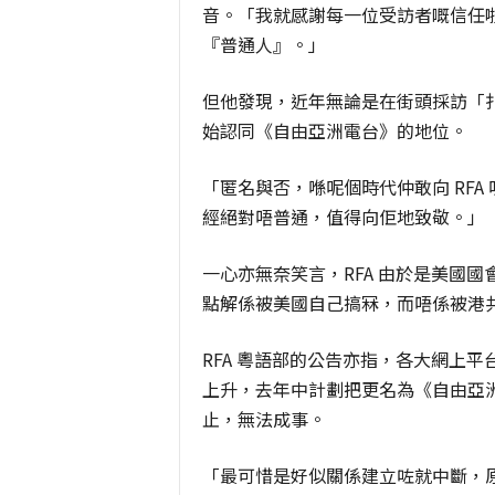
音。「我就感謝每一位受訪者嘅信任
『普通人』。」
但他發現，近年無論是在街頭採訪「扑咪
始認同《自由亞洲電台》的地位。
「匿名與否，喺呢個時代仲敢向 RF
經絕對唔普通，值得向佢地致敬。」
一心亦無奈笑言，RFA 由於是美國
點解係被美國自己搞冧，而唔係被港
RFA 粵語部的公告亦指，各大網上平
上升，去年中計劃把更名為《自由亞洲電
止，無法成事。
「最可惜是好似關係建立咗就中斷，