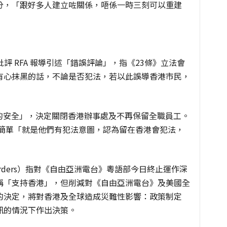
分，「跟好多人建立咗關係，唔係一時三刻可以重建
評 RFA 報導引述「錯誤評論」，指《23條》立法會
有心抹黑的話，不論是否犯法，若以此誤導香港市民，
者的安全」，決定關閉香港辦事處及不再保留全職員工。
原因很簡單「就是他們有犯法意圖，認為留在香港會犯法，
ut Borders）指對《自由亞洲電台》粵語部今日終止運作深
稱「支持香港」，但削減對《自由亞洲電台》及美國全
的決定，將對香港及全球造成災難性影響：政策制定
訊的情況下作出決策。