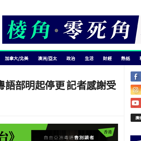
加拿大/北美
澳洲/亞太
政治
生活
財經
熱話
粵語部明起停更 記者感謝受
廣