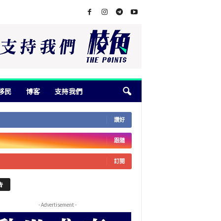
移民
博客
支持我們
讚好
跟隨
訂閱
告
- Advertisement -