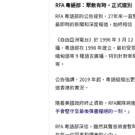
RFA 粵語部：聚散有時，正式道別
RFA 粵語部的公告提到，27年來
最即時的新聞和深度報道，始終相信
《自由亞洲電台》於 1996 年 3 月 
播，粵語部在 1998 年建立，最初
緬甸語等 9 種語言廣播，特別針對
等。
公告強調，2019 年起，粵語組撥
道香港的實況。
隨着美國政府終止資助，RFA團隊將
手會堅守至最後彈盡糧絕的一刻。」
RFA 粵語部深信，雖然其聲音將會
在每一位同事和讀者的心中。