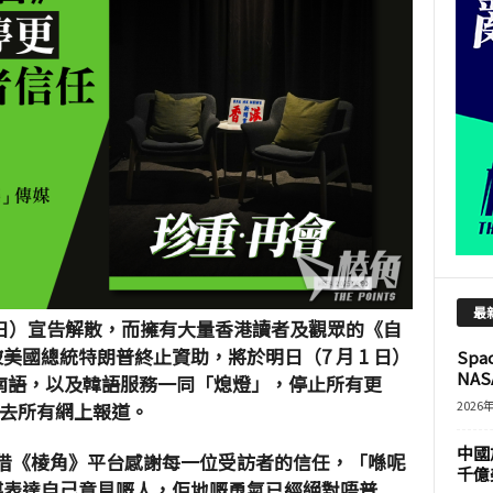
最
日）宣告解散，而擁有大量香港讀者及觀眾的《自
美國總統特朗普終止資助，將於明日（7 月 1 日）
Sp
NASA
南語，以及韓語服務一同「熄燈」，停止所有更
2026
去所有網上報道。
中國
們，借《棱角》平台感謝每一位受訪者的信任，「喺呢
千億
媒表達自己意見嘅人，佢地嘅勇氣已經絕對唔普