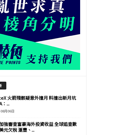
新
aceX 火箭殘骸疑意外撞月 料撞出新月坑
：...
年08月06日
加強審查富豪海外投資收益 全球追查數
美元欠稅 滙豐、...