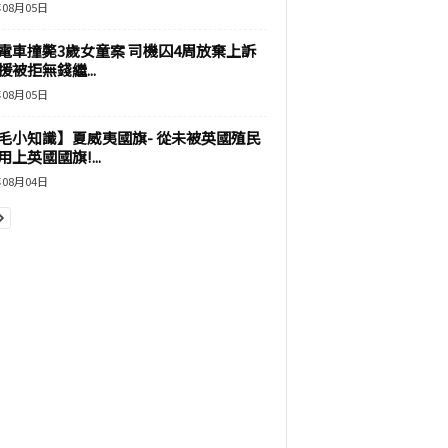
年08月05日
電車撞斃3歲女童案 司機囚4周放棄上訴
援被拒無錢繼...
年08月05日
毛小知識】夏威夷國旗- 從未被英國殖民
上英國國旗!...
年08月04日