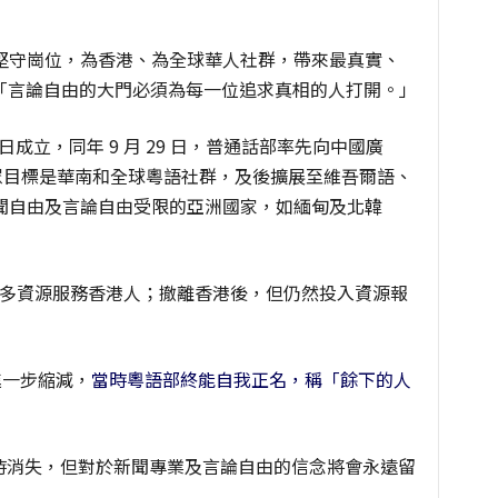
一直堅守崗位，為香港、為全球華人社群，帶來最真實、
「言論自由的大門必須為每一位追求真相的人打開。」
12 日成立，同年 9 月 29 日，普通話部率先向中國廣
受眾目標是華南和全球粵語社群，及
後擴展至維吾爾語、
新聞自由及言論自由受限的亞洲國家，如緬甸及北韓
出更多資源服務香港人；撤離香港後，但仍然投入資源報
進一步縮減，
當時粵語部終能自我正名，稱「餘下的人
暫時消失，但對於新聞專業及言論自由的信念將會永遠留