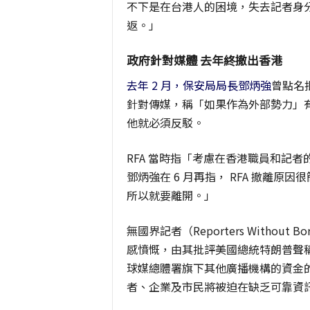
不下是在台港人的困境，失去記者身
返。」
政府針對媒體 去年終撤出香港
去年 2 月，保安局局長鄧炳強
曾點名批
針對傳媒，稱「如果作為外部勢力」
他就必須反駁。
RFA 當時指「考慮在香港職員和記
鄧炳強在 6 月再指， RFA 撤離
所以就要離開。」
無國界記者（Reporters Witho
感憤慨，由其批評美國總統特朗普聲
球媒總體署旗下其他廣播機構的資金
者、企業及市民將被迫在缺乏可靠資