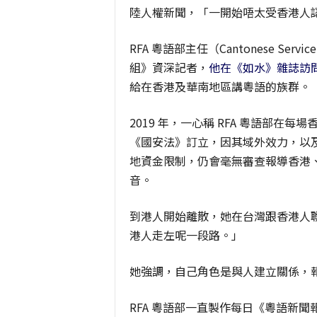
陸人權新聞，「一開始唔太受香港人
RFA 粵語部主任（Cantonese Ser
組》資深記者，
他在《如水》雜誌訪
給在香港及華南地區講粵語的族群。
2019 年，一心稱 RFA 粵語部
《國安法》訂立，因其域外效力，以及
地資金限制，仍會毫無審查報導香港
音。
到港人開始離散，她在台灣跟香港人
港人走左呢一段路。」
她強調，自己角色是與人建立關係，
RFA 粵語部一直製作每日《粵語新