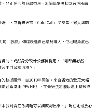
啦，特別係仍然身處香港、無論係學者抑或只係所謂
」，或冒昧致電「Cold Call」受訪者，眾人都開
A 呢啲「敏感」傳媒表達自己意見嘅人，佢地嘅勇氣已
國會資助，或然身分較像公務員穩定，「咁都無必然
…
共及中共政權收檔？」
台的數據顯示，自2019年開始，來自香港的受眾大幅
台香港組 RFA HK》，在最後決定階段遇上撥款終
原本我哋責任係講唔可以講既野出來。」現在她最放心