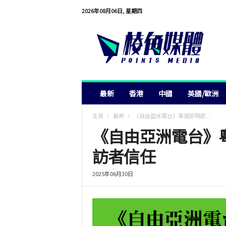
2026年08月06日, 星期四
棱
角
媒
體
最新
香港
中國
英國/歐洲
主頁
最新
《自由亞洲電台》粵語部明起...
《自由亞洲電台》
訪者信任
2025年06月30日