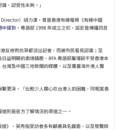
認識，認受性未夠。」
vice Director）胡力漢，曾是香港有線電視《有線中國
問中提到
，粵語部 1998 年成立之初，設定是傳播訊息
在每場香港反修例抗爭都派出記者，而被市民看見認識；至
日益明顯的距境鎮壓，RFA 粵語部屬僅餘不受香港本
、台灣及中國三地新聞的媒體，以至覆蓋海外港人聲
聯繫更深，「比較少人關心在台港人的困難，同呢度香
報道則是官方了解情況的渠道之一。
聞報道》，英秀指受訪者多有顧慮具名露面，以至發聲錄