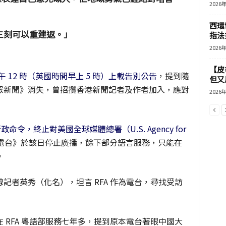
2026
西環
三刻可以重建返。」
指法
2026
【皮
午 12 時（英國時間早上 5 時）上載告別公告
，提到隨
但又用
眾新聞》消失，曾招攬香港新聞記者及作者加入，應對
2026
政命令，終止對美國全球媒體總署（U.S. Agency for
電台》於該日停止廣播，餘下部分語言服務，只能在
。
記者英秀（化名），坦言 RFA 作為電台，尋找受訪
 RFA 粵語部服務七年多，提到原本電台著眼中國大