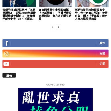
鄧炳強批評記協時斥「為暴
嶺大回應學生會解散稱屬
鄧炳強談記協時提國家安
徒護航」 記協2019年屢發
「外部組織」 不獲授權於
全：我一定會釘死你，後果
聲明維護新聞自由 曾譴責
大學活動 會方寄語學生珍
自負 網上「零追蹤」賬戶
示威者針對TVB、《環球...
重
人身攻擊候選執委
讚好
跟隨
訂閱
廣告
- Advertisement -