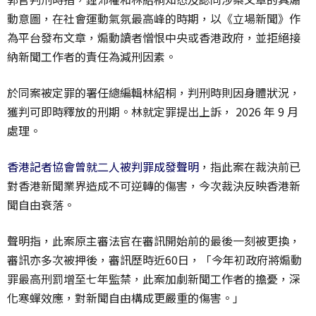
動意圖，在社會運動氣氛最高峰的時期，以《立場新聞》作
為平台發布文章，煽動讀者憎恨中央或香港政府，並拒絕接
納新聞工作者的責任為減刑因素。
於同案被定罪的署任總編輯林紹桐，判刑時則因身體狀況，
獲判可即時釋放的刑期。林就定罪提出上訴， 2026 年 9 月
處理。
香港記者協會曾就二人被判罪成發聲明
，指此案在裁決前已
對香港新聞業界造成不可逆轉的傷害，今次裁決反映香港新
聞自由衰落。
聲明指，此案原主審法官在審訊開始前的最後一刻被更換，
審訊亦多次被押後，審訊歷時近60日，「今年初政府將煽動
罪最高刑罰增至七年監禁，此案加劇新聞工作者的擔憂，深
化寒蟬效應，對新聞自由構成更嚴重的傷害。」