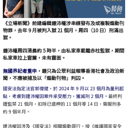
《立場新聞》前總編輯鍾沛權涉串謀發布及或複製煽動刊
物罪，去年 9 月被判入獄 21 個月，周四（10 日）刑滿出
獄。
鍾沛權周四清晨約 5 時半，由私家車載離赤柱監獄，期間
私家車拉上窗簾，未有露面。
無國界記者重申
，鍾只為公眾利益報導香港社會及政治新
聞，不應被捕及以「煽動刊物」判囚。
國安法指定法官郭偉健，於 2024 年 9 月以 23 個月為量刑起
點，考慮到鍾沛權因案件承受壓力，獲減刑 2 個月。
最終判
鍾監禁 21 個月，扣除已還柙的 11 個月零 14 日，需服刑多
約 9 個半月。
鍾沛權因涉及《國安法》相關煽動罪行，按《維護國家安全