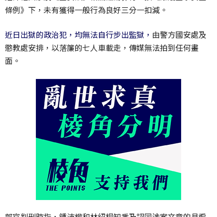
條例》下，未有獲得一般行為良好三分一扣減。
近日出獄的政治犯，均無法自行步出監獄，
由警方國安處及
懲教處安排，以落簾的七人車載走，傳媒無法拍到任何畫
面。
郭官判刑時指，鍾沛權和林紹桐知悉及認同涉案文章的具煽