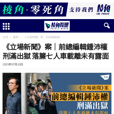
主頁
最新
《立場新聞》案｜前總編輯鍾...
《立場新聞》案｜前總編輯鍾沛權
刑滿出獄 落簾七人車載離未有露面
2025年07月10日