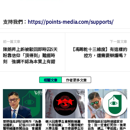
支持我們：
https://points-media.com/supports/
前一篇文章
下一篇文章
陳朗昇上訴被駁回即時囚5天
【馮睎乾十三維度】有這樣的
盼靠信仰「頂得到」難捱時
控方，還需要辯護嗎？
刻 強調不認為本質上有錯
相關文章
作者更多文章
鄧炳強批評記協時斥「為暴
嶺大回應學生會解散稱屬
鄧炳強談記協時提國家安
徒護航」 記協2019年屢發
「外部組織」 不獲授權於
全：我一定會釘死你，後果
聲明維護新聞自由 曾譴責
大學活動 會方寄語學生珍
自負 網上「零追蹤」賬戶