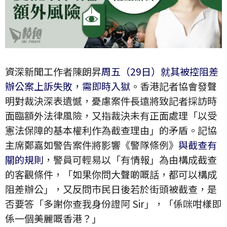
資深新聞工作者陳朗昇
周五（29日）就其被控阻差
辦公案上訴失敗，需即時入獄
。香港記者協會發聲
明對裁決深表遺憾，憂慮案件長遠將致記者採訪時
面臨額外法律風險，又指裁決未有正面處理「以受
憲法保障的基本權利作為截查理由」的矛盾。記協
主席鄭嘉如警告案件將影響《警隊條例》
與截查有
關的規則
，警員可輕易以「有情報」為由構成截查
的客觀條件，「如果你問大聲啲嘅話，都可以構成
阻差辦公」，又反問市民日後若於街頭被截查，是
否要答「多謝你查我身份證阿 Sir」，「係咪咁樣即
係一個美麗嘅香港？」