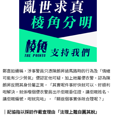
鄭嘉如續稱，涉事警員只憑陳朗昇過馬路時的行為及「情緒
可能有少少勞氣」便認定他可疑，加上她屬便衣警，認為陳
朗昇反問其身份屬正常，「其實呢件事好快就可以、好順利
咁解決，就係嗰個便衣警員出示佢嘅委任證，講佢嘅姓名、
講佢嘅編號，咁就完咗」，「睇返個事實係咪合理呢？」
｜記協指以採訪作截查理由「法理上難自圓其說」