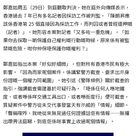
鄭嘉如周五（29日）到庭聽取判決，她在庭外向傳媒表示，
香港過去 7 年已有多名記者因採訪工作被判監，「陳朗昇應
該係香港第 25 個直接因為採訪工作，而判囚或者曾經還柙嘅
（記者）」。她形容本案對記者「又多咗一重危機」，「如
果你去採取一啲保護自己權利嘅行動嘅時候，原來係有被監
禁嘅危險，咁你仲保唔保護你嘅權利？」
鄭嘉如指出本案「好似好細微」，但對所有香港市民有極大
影響，「因為而家呢個案件，係講緊警方截查、要求出示身
份證嘅一個權力同範圍」。她引述《警隊條例》關於截查的
指引，強調截查需建基於可疑行為，「唔係任何人喺地鐵
度、或者喺係咩交通工具出口、或者喺街度行」便可截查，
質疑案件中警方從未交代事發當天有示威的「情報」細節，
「聲稱㗎咋，我哋從來無見過任何證據話佢有情報……無攞
出嚟畀法庭睇，到底佢係咪事實上收過呢個情報」。