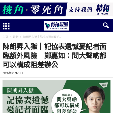
主頁
最新
陳朗昇入獄｜記協表遺憾憂記...
陳朗昇入獄｜記協表遺憾憂記者面
臨額外風險 鄭嘉如：問大聲啲都
可以構成阻差辦公
2026年05月29日