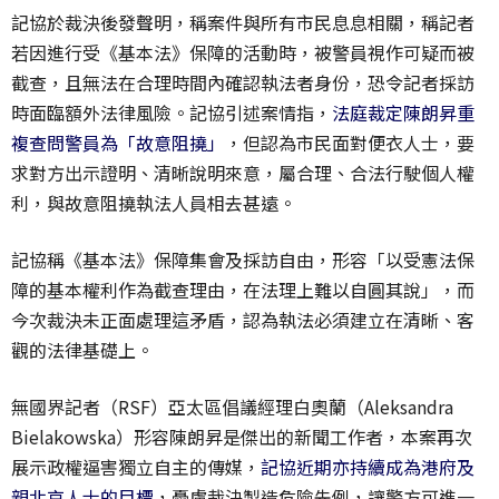
記協於裁決後發聲明，稱案件與所有市民息息相關，稱記者
若因進行受《基本法》保障的活動時，被警員視作可疑而被
截查，且無法在合理時間內確認執法者身份，恐令記者採訪
時面臨額外法律風險。記協引述案情指，
法庭裁定陳朗昇重
複查問警員為「故意阻撓」
，但認為市民面對便衣人士，要
求對方出示證明、清晰說明來意，屬合理、合法行駛個人權
利，與故意阻撓執法人員相去甚遠。
記協稱《基本法》保障集會及採訪自由，形容「以受憲法保
障的基本權利作為截查理由，在法理上難以自圓其說」，而
今次裁決未正面處理這矛盾，認為執法必須建立在清晰、客
觀的法律基礎上。
無國界記者（RSF）亞太區倡議經理白奧蘭（Aleksandra
Bielakowska）形容陳朗昇是傑出的新聞工作者，本案再次
展示政權逼害獨立自主的傳媒，
記協近期亦持續成為港府及
親北京人士的目標
，憂慮裁決製造危險先例，讓警方可進一