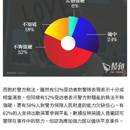
而對於警方執法，雖然有52%受訪者對警隊表現表示十分或
相當滿意，但同樣有52%受訪者表示警方對騷亂的執法不夠
強硬，更有58%人對警方保障人民財產的能力欠缺信心。有
62%的人支持出動英軍參與平亂。數據反映英國人普遍認可
警隊在事件中的努力，但認為應加強力度以儘快平息事件。