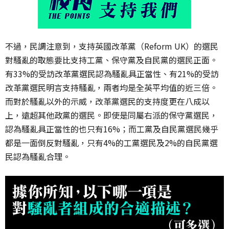
不過，民調注意到，支持英國改革黨（Reform UK）的選民
對騷亂的取態要比支持工黨、保守黨及自民黨的選民正面。
有33%的受訪改革黨選民認為騷亂具正當性、有21%的受訪
改革黨選民明言支持騷亂，兩者均是全英平均值的近三倍。
而對於騷亂以外的示威，改革黨選民的支持度更在八成以
上，遠超其他政黨的選民。即使是同屬右派的保守黨選民，
認為騷亂具正當性的也只有16%；而工黨及自民黨選民幾乎
都是一面倒反對騷亂，只有4%的工黨選民及2%的自民黨選
民認為騷亂合理。