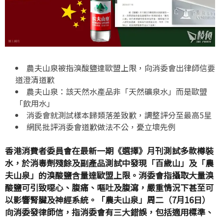
農夫山泉被指溴酸鹽達歐盟上限，向消委會出律師信要
道澄清道歉
農夫山泉：該天然水產品非「天然礦泉水」而是歐盟
「飲用水」
消委會就測試樣本歸類落差致歉，調整評分至最高
5
星
網民批評消委會道歉做法不公，憂立壞先例
香港消費者委員會在最新一期《選擇》月刊測試多款樽裝
水，於消毒劑殘餘及副產品測試中發現「百歲山」及「農
夫山泉」的溴酸鹽含量達歐盟上限。消委會指攝取大量溴
酸鹽可引致噁心、腹痛、嘔吐及腹瀉，嚴重情況下甚至可
以影響腎臟及神經系統。「農夫山泉」周二（7月16日）
向消委發律師信，指消委會有三大錯誤，包括適用標準、