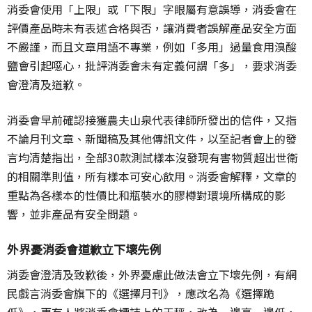
消委會使用「上限」或「下限」字眼屬有意誤導，消委會在
評價產品時未有表述合格與否，讓消費者誤解產品安全方面
不嚴謹，而且文章用語不專業，例如「多用」過量食用溴酸
鹽會引起噁心，批評消委會未有定義何謂「多」，要求消委
會澄清及道歉。
消委會早前確認接獲農夫山泉代表律師所發出的信件，又指
不論月刊文章、新聞稿及其他傳訊文件，以至記者會上的發
言均清楚指出，全部30款測試樣本沒發現有害物質超出世衛
的相關準則值，所有樣本可安心飲用。消委會解釋，文章的
重點為各樣本的性價比和瓶裝水的膠樽對環境所構成的影
響，並非產品有安全問題。
外界憂消委會道歉立下壞先例
消委會澄清及致歉後，外界憂慮此做法會立下壞先例，有網
民戲言消委會旗下的《選擇月刊》，應改名為《選擇跪
低》，更有人將消委會標誌上的天秤，改為一邊高一邊低，