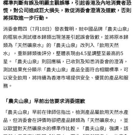
標準判斷有誤及明顯主觀誤導，引起香港及內地消費者恐
慌，對公司造成巨大損失，敦促消委會澄清及道歉，否則
將採取進一步行動。
消委會周四（7月18日）發表聲明，就中國品牌「農夫山泉」
的瓶裝水測試樣本歸類出現落差引起誤會致歉，並將原本歸
類為「天然礦泉水」的「農夫山泉」改列入「飲用天然
水」，重新歸類後評分，整體表現由4.5星調整至最高的5
星。「農夫山泉」則回應稱，已收到及知悉消委會的澄清，
測試結果充分顯示「農夫山泉」產品全面符合相關標準，可
以安全飲用，將持續為香港市場提供安全、優質的產品和服
務。
「農夫山泉」早前出信要求消委道歉
「農夫山泉」早前在律師信指出，檢測產品屬飲用天然水產
品，但消委會在評價時卻把產品歸類為「天然礦泉水」，並
以歐盟對天然礦泉水的標準作比較。「農夫山泉」強調，該