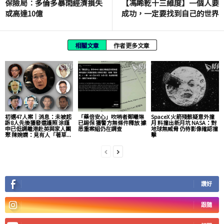
保險局︰多倫多暴雨經濟損失
【馮睎乾十三維度】一個人要
或高達10億
成功，一定要找到自己的世界
相關文章
作者更多文章
初選47人案｜消息：未被起
「藥倍安心」吹哨者鄭曦琳
SpaceX 火箭殘骸疑意外撞
訴8人先後獲發還護照 涂謹
已踢保 獲警方無條件釋放 據
月 料撞出新月坑 NASA：對
申已低調離港赴英與家人團
悉重案組仍在調查
地球無威脅 仍待影像確認撞
聚 陳婉嫻：見有人「著草...
擊
讚好
跟隨