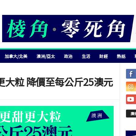
加拿大/北美
澳洲/亞太
政治
生活
財經
熱話
大粒 降價至每公斤25澳元
廣