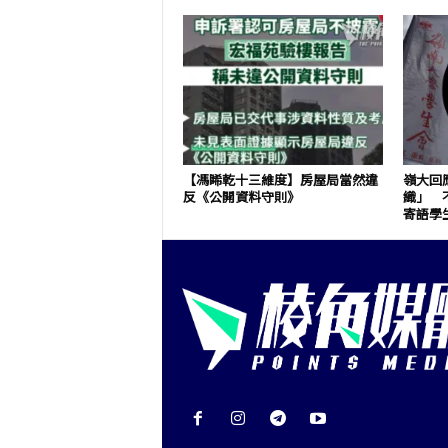
【馮睎乾十三維度】房屋局當然違
嶺大回
反《公開資料守則》
織」 
寄語學