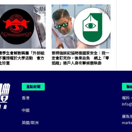
應學生會解散稱屬「外部組
鄧炳強談記協時提國家安全：我一
不獲授權於大學活動 會方
定會釘死你，後果自負 網上「零
生珍重
追蹤」賬戶人身攻擊候選執委
重點新聞
聯
香港
報料
Info
中國
廣告
英國/歐洲
mark