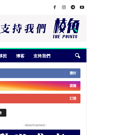
移民
博客
支持我們
讚好
跟隨
訂閱
告
- Advertisement -