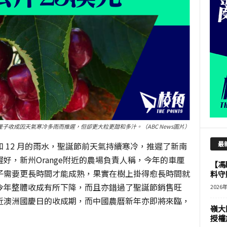
厘子收成因天氣寒冷多雨而推遲，但卻更大粒更甜和多汁。（ABC News圖片）
最
 12 月的雨水，聖誕節前天氣持續寒冷，推遲了新南
好，新州Orange附近的農場負責人稱，今年的車厘
【馮
子需要更長時間才能成熟，果實在樹上掛得愈長時間就
料守
今年整體收成有所下降，而且亦錯過了聖誕節銷售旺
2026
近澳洲國慶日的收成期，而中國農曆新年亦即將來臨，
嶺大
授權