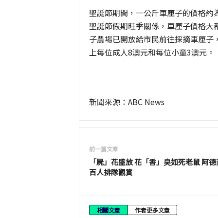
聖誕節期間，一公斤車厘子的價格約為 
聖誕節假期旺季關係，車厘子價格大
子農場已開放給市民前往採摘車厘子
上每位成人8澳元和每位小童3澳元。
新聞來源：ABC News
前一篇文章
「屍」花盛放 花「香」㚖如死老鼠 阿德
百人排隊觀賞
相關文章
作者更多文章