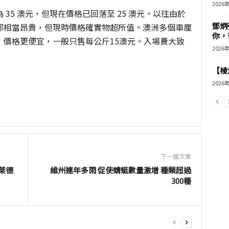
2026
35 澳元，但現在價格已回落至 25 澳元。以往由於
鄧炳
都相當昂貴，但現時價格確實物超所值。澳洲多個車厘
你，
，價格更便宜，一般只售每公斤15澳元。入場費大致
2026
【棱角
2026
下一篇文章
萊德
維州連年多雨 促使蜻蜓數量激增 種類超過
300種