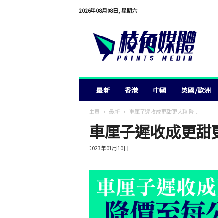
2026年08月08日, 星期六
棱
角
媒
體
最新
香港
中國
英國/歐洲
主頁
最新
車厘子遲收成更甜更大粒 降...
車厘子遲收成更甜更
2023年01月10日