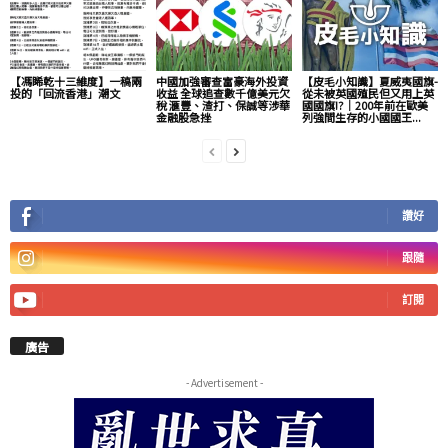
【馮睎乾十三維度】一稿兩
中國加強審查富豪海外投資
【皮毛小知識】夏威夷國旗-
投的「回流香港」潮文
收益 全球追查數千億美元欠
從未被英國殖民但又用上英
稅 滙豐、渣打、保誠等涉華
國國旗!?｜200年前在歐美
金融股急挫
列強間生存的小國國王...
讚好
跟隨
訂閱
廣告
- Advertisement -