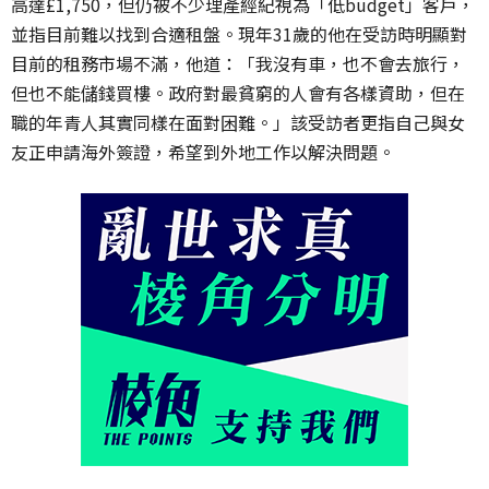
高達£1,750，但仍被不少理產經紀視為「低budget」客戶，
並指目前難以找到合適租盤。現年31歲的他在受訪時明顯對
目前的租務市場不滿，他道：「我沒有車，也不會去旅行，
但也不能儲錢買樓。政府對最貧窮的人會有各樣資助，但在
職的年青人其實同樣在面對困難。」該受訪者更指自己與女
友正申請海外簽證，希望到外地工作以解決問題。