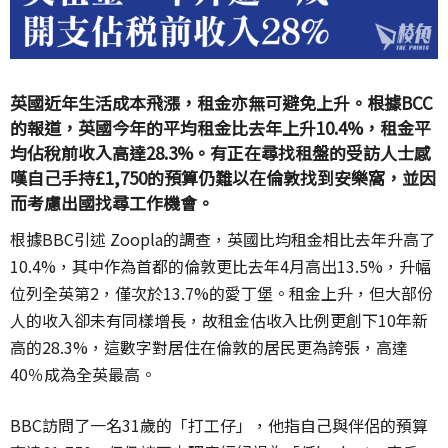
英國近年生活成本飛漲，租金亦無可避免上升。根據BCC
的報道，英國今年的平均租金比去年上升10.4%，租金平
均佔稅前收入高達28.3%。有正在尋找租盤的受訪人士感
嘆自己手持£1,750的預算仍難以在倫敦找到安樂窩，並因
而考慮出國找尋工作機會。
根據BBC引述 Zoopla的調查，英國比均租金相比去年升高了
10.4%，其中作為首都的倫敦更比去年4月高出13.5%，升幅
位列全英第2，僅次於13.7%的愛丁堡。租金上升，但大部份
人的收入卻未有同樣增長，故租金估收入比例更創下10年新
高的28.3%，這數字對居住在倫敦的居民更為誇張，高達
40％成為全英最高。
BBC訪問了一名31歲的「打工仔」，他指自己與伴侶的預算