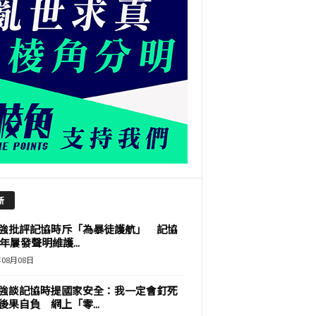
新
強批評記協時斥「為暴徒護航」 記協
9年屢發聲明維護...
年08月08日
強談記協時提國家安全：我一定會釘死
後果自負 網上「零...