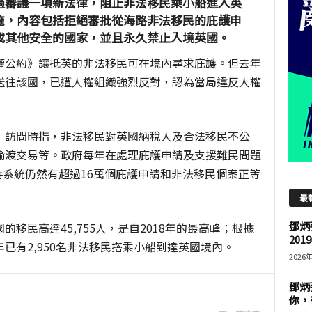
過審議一項新法律，阻止非法移民乘小船進入英
施，內容包括拒絕審批從海路非法移民的庇護申
或其他安全的國家，並且永久禁止入境英國。
權公約》讓抵英的非法移民可在境內尋求庇護。但去年
送往該國，已遭人權組織強烈反對，認為當局違反人權
》訪問時指，非法移民對英國納稅人及合法移民不公
偷渡交易等。政府每年在處理庇護申請及支援難民問題
現時系統仍然有超過16萬個庇護申請和非法移民個案正等
最
鄧炳
移民高達45,755人，是自2018年的最高峰；根據
201
已有2,950名非法移民搭乘小船到達英國境內。
2026
鄧炳
你，