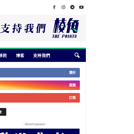
移民
博客
支持我們
讚好
跟隨
訂閱
告
- Advertisement -