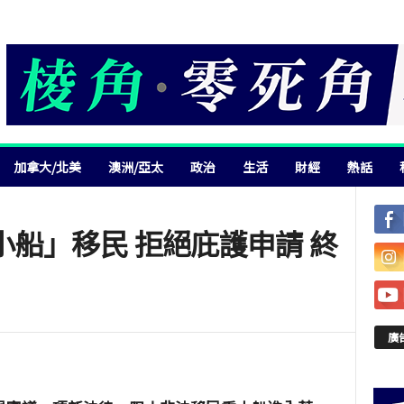
加拿大/北美
澳洲/亞太
政治
生活
財經
熱話
船」移民 拒絕庇護申請 終
廣