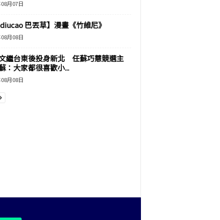
年08月07日
adiucao 巴丟草】漫畫《竹維尼》
年08月08日
文繼台東後投身新北 任蘇巧慧競選主
蘇：大家都很喜歡小...
年08月08日