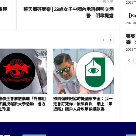
下一篇文章
2026
將迎
蔡天鳳碎屍案 | 29歲女子中國內地落網移交港
警 明早提堂
【B
2026
蔡英
委 
2026
應學生會解散稱屬「外部組
鄧炳強談記協時提國家安全：我一
不獲授權於大學活動 會方
定會釘死你，後果自負 網上「零
生珍重
追蹤」賬戶人身攻擊候選執委