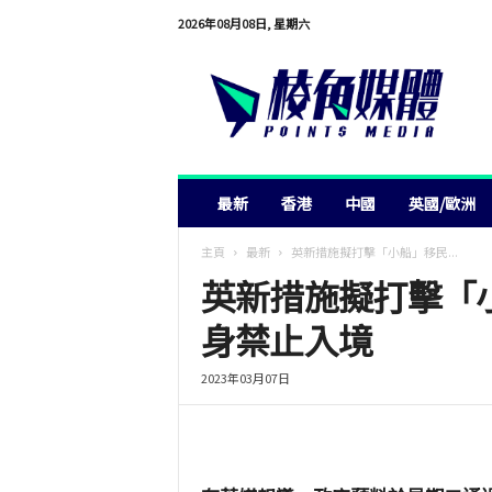
2026年08月08日, 星期六
棱
角
媒
體
最新
香港
中國
英國/歐洲
主頁
最新
英新措施擬打擊「小船」移民...
英新措施擬打擊「小
身禁止入境
2023年03月07日