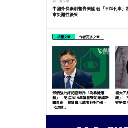
前一篇文章
中國外長秦剛警告美國 若「不踩剎車」
來災難性後果
相關文章
作者更多文章
鄧炳強批評記協時斥「為暴徒護
嶺大回
航」 記協2019年屢發聲明維護新
織」 
聞自由 曾譴責示威者針對TVB、
寄語學
《環球...