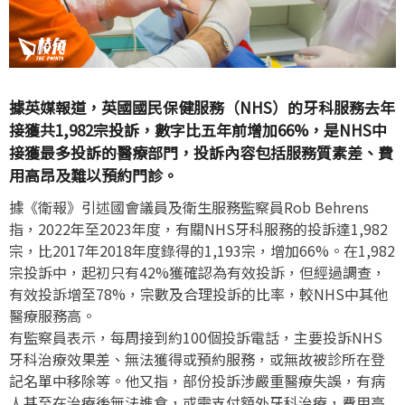
據英媒報道，英國國民保健服務（NHS）的牙科服務去年
接獲共1,982宗投訴，數字比五年前增加66%，是NHS中
接獲最多投訴的醫療部門，投訴內容包括服務質素差、費
用高昂及難以預約門診。
據《衛報》引述國會議員及衛生服務監察員Rob Behrens
指，2022年至2023年度，有關NHS牙科服務的投訴達1,982
宗，比2017年2018年度錄得的1,193宗，增加66%。在1,982
宗投訴中，起初只有42%獲確認為有效投訴，但經過調查，
有效投訴增至78%，宗數及合理投訴的比率，較NHS中其他
醫療服務高。
有監察員表示，每周接到約100個投訴電話，主要投訴NHS
牙科治療效果差、無法獲得或預約服務，或無故被診所在登
記名單中移除等。他又指，部份投訴涉嚴重醫療失誤，有病
人甚至在治療後無法進食，或需支付額外牙科治療，費用高