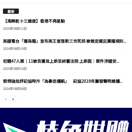
最新
【馮睎乾十三維度】香港不再星馳
2026年08月11日
英國電台「擺烏龍」宣布英王查理斯三世死訊 被裁定違反廣播規則...
2026年08月10日
初選47人案｜11被告獲批上訴至終審法院 上訴庭：案件涉國安...
2026年08月10日
鄧炳強批評記協時斥「為暴徒護航」 記協2019年屢發聲明維護...
2026年08月08日