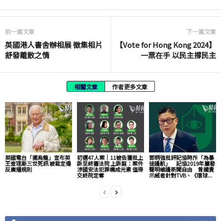
前一篇文章
下一篇文章
英國港人書舍辦相展 徵集相片
【Vote for Hong Kong 2024】
舒發離散之情
一票在手 以民主撐民主
相關文章
作者更多文章
英國電台「擺烏龍」宣布英
初選47人案｜11被告獲批上
鄧炳強批評記協時斥「為暴
王查理斯三世死訊 被裁定違
訴至終審法院 上訴庭：案件
徒護航」 記協2019年屢發
反廣播規則
涉國安法犯罪構成元素 值得
聲明維護新聞自由 曾譴責
交終院定奪
示威者針對TVB、《環球...